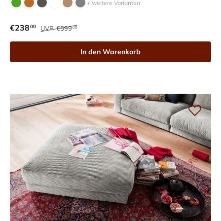
+ weitere Varianten
€238
00
UVP
€599
00
In den Warenkorb