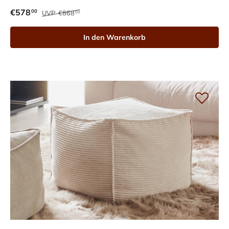
€578
00
UVP
€868
00
In den Warenkorb