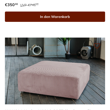
€350
00
UVP
€746
00
In den Warenkorb