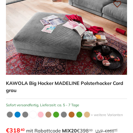
KAWOLA Big Hocker MADELINE Polsterhocker Cord
grau
Sofort versandfertig, Lieferzeit: ca. 5 - 7 Tage
+ weitere Varianten
€318
40
mit Rabattcode
MIX20
€398
00
UVP
€868
00