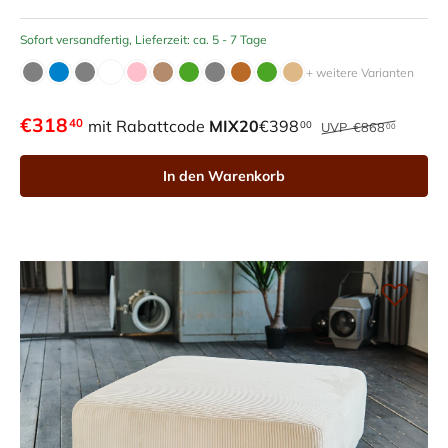
Sofort versandfertig, Lieferzeit: ca. 5 - 7 Tage
+ weitere Varianten
€318
40
mit Rabattcode
MIX20
€398
00
UVP
€868
00
In den Warenkorb