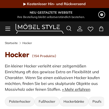
▶ Kostenloser Hin- und Rückversand
Direkt zum Inhalt
NEU GESTALTETE WEBSITE
Ihre Bestellung bleibt selbstverständlich bestehen.
Menü
Suche
Einloggen
Eink
Möbel Style - Der Online-Shop für Designmöbel
Suchen
Suchen
Startseite
Hocker
Hocker
(154 Produkte)
Ein kleiner Hocker verleiht einer zeitgemäßen
Einrichtung oft das gewisse Extra an Flexibilität und
Charakter. Wenn Sie einen exklusiven Hocker kaufen
möchten, finden Sie bei uns skulpturale Objekte aus
Massivholz oder feinen Stoffen.
» Mehr erfahren
Polsterhocker
Fußhocker
Hockerbänke
Poufs