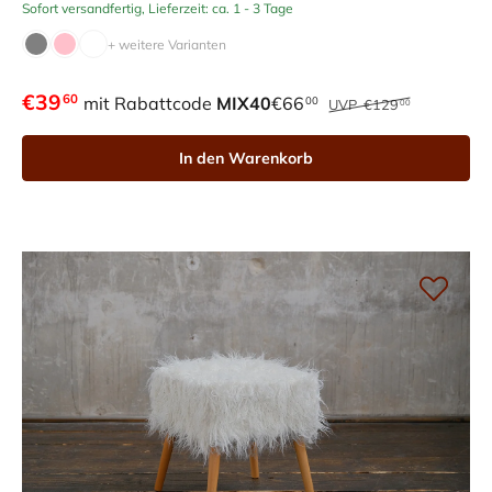
Sofort versandfertig, Lieferzeit: ca. 1 - 3 Tage
+ weitere Varianten
€39
60
mit Rabattcode
MIX40
€66
00
UVP
€129
00
In den Warenkorb