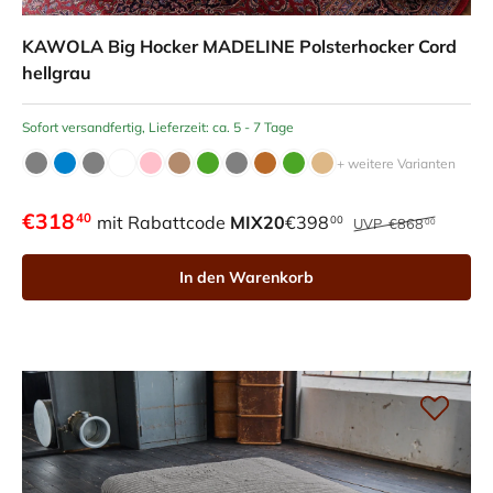
KAWOLA Big Hocker MADELINE Polsterhocker Cord
hellgrau
Sofort versandfertig, Lieferzeit: ca. 5 - 7 Tage
+ weitere Varianten
€318
40
mit Rabattcode
MIX20
€398
00
UVP
€868
00
In den Warenkorb