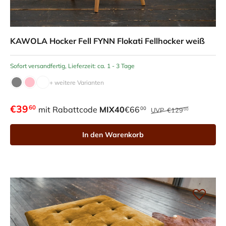
KAWOLA Hocker Fell FYNN Flokati Fellhocker weiß
Sofort versandfertig, Lieferzeit: ca. 1 - 3 Tage
+ weitere Varianten
€39
60
mit Rabattcode
MIX40
€66
00
UVP
€129
00
In den Warenkorb