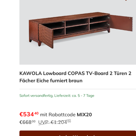
KAWOLA Lowboard COPAS TV-Board 2 Türen 2
Fächer Eiche furniert braun
Sofort versandfertig, Lieferzeit: ca. 5 - 7 Tage
€534
40
mit Rabattcode
MIX20
€668
UVP
€1.204
00
00