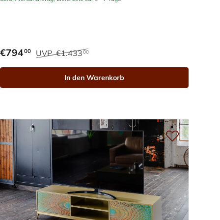
€794
00
UVP
€1.433
00
In den Warenkorb