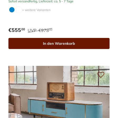
Sofort versandfertig, Lieferzeit: ca. 5 - 7 Tage
+ weitere Varianten
€555
00
UVP
€978
00
In den Warenkorb