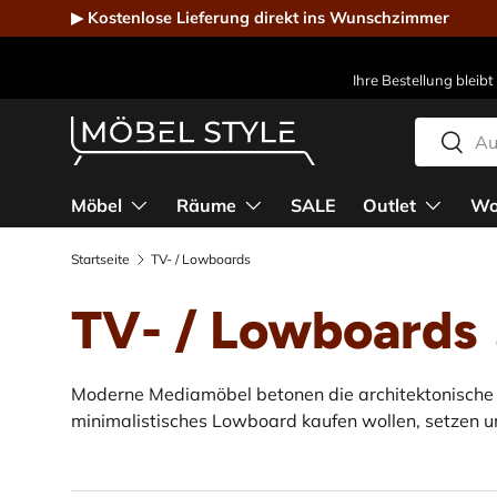
▶ Kostenlose Lieferung direkt ins Wunschzimmer
Direkt zum Inhalt
Ihre Bestellung bleibt
Suchen
Suche
Möbel Style - Der Online-Shop für Designmöbel
Möbel
Räume
SALE
Outlet
Wo
Startseite
TV- / Lowboards
TV- / Lowboards
Moderne Mediamöbel betonen die architektonische Kl
minimalistisches Lowboard kaufen wollen, setzen u