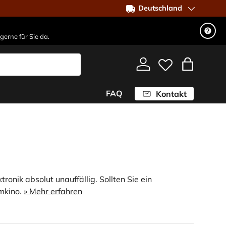
Deutschland
gerne für Sie da.
Einloggen
Einkaufst
FAQ
Kontakt
nik absolut unauffällig. Sollten Sie ein
mkino.
» Mehr erfahren