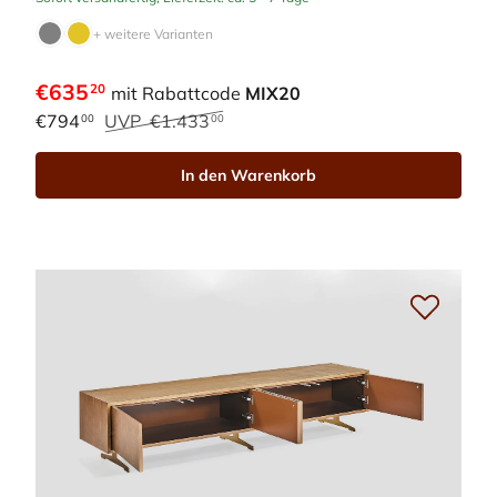
+ weitere Varianten
€635
20
mit Rabattcode
MIX20
€794
UVP
€1.433
00
00
In den Warenkorb