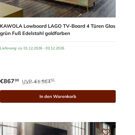
KAWOLA Lowboard LAGO TV-Board 4 Türen Glas
grün Fuß Edelstahl goldfarben
Lieferung: ca. 01.12.2026 - 03.12.2026
€867
00
UVP
€1.564
00
In den Warenkorb