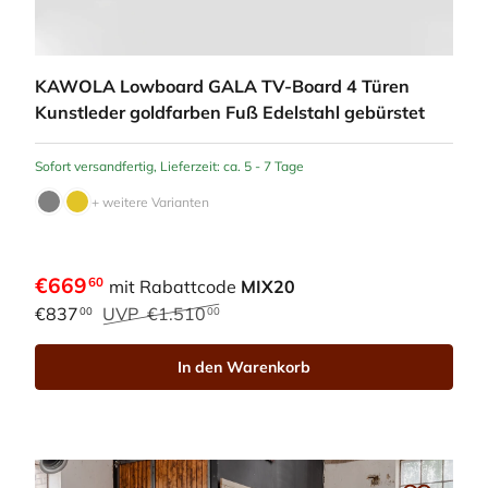
KAWOLA Lowboard GALA TV-Board 4 Türen
Kunstleder goldfarben Fuß Edelstahl gebürstet
Sofort versandfertig, Lieferzeit: ca. 5 - 7 Tage
+ weitere Varianten
€669
60
mit Rabattcode
MIX20
€837
UVP
€1.510
00
00
In den Warenkorb