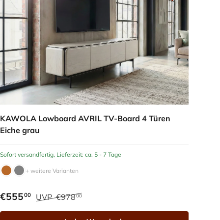
KAWOLA Lowboard AVRIL TV-Board 4 Türen
Eiche grau
Sofort versandfertig, Lieferzeit: ca. 5 - 7 Tage
+ weitere Varianten
€555
00
UVP
€978
00