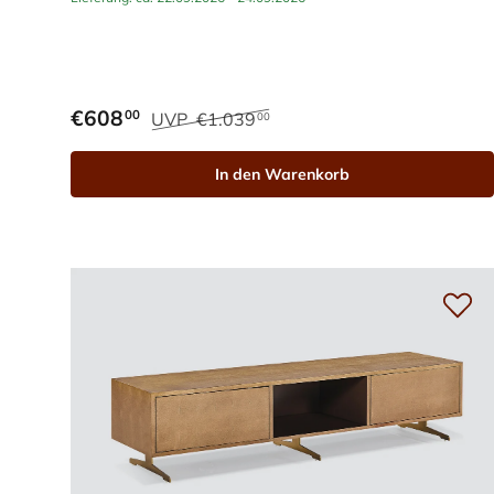
€608
00
UVP
€1.039
00
In den Warenkorb