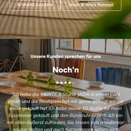
B-WARE KAUFEN
Unser B-Ware Konzept
Unsere Kunden sprechen für uns
Noch'n
★★★★☆
"Ich habe die KAWOLA Stühle JADA in einem Café
erlebt und die Besitzrein hat mir gerne gesagt wo sie
diese gekauft hat.Ich habe online 10 Stühle für mein
Esszimmer gekauft und den Bürostuhl TERRY. Ich bin
mit allen äußerst zufrieden. Sie lassen sich wunderbar
sauber halten und auch Katzenhaare lassen sich