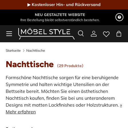
▶ Kostenloser Hin- und Rückversand
Direkt zum Inhalt
NEU GESTALTETE WEBSITE
Ihre Bestellung bleibt selbstverständlich bestehen.
Menü
Suche
Einloggen
Eink
Möbel Style - Der Online-Shop für Designmöbel
Suchen
Suchen
Startseite
Nachttische
Nachttische
(29 Produkte)
Formschöne Nachttische sorgen für eine beruhigende
Symmetrie und halten wichtige Utensilien an der
Bettseite bereit. Möchten Sie einen ästhetischen
Nachttisch kaufen, finden Sie bei uns unteranderem
Designs mit matten Lackfinishes oder Holzstrukturen.
»
Mehr erfahren