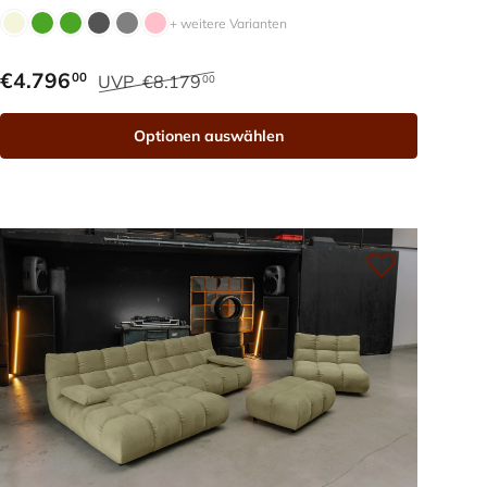
+ weitere Varianten
€4.796
00
UVP
€8.179
00
Optionen auswählen