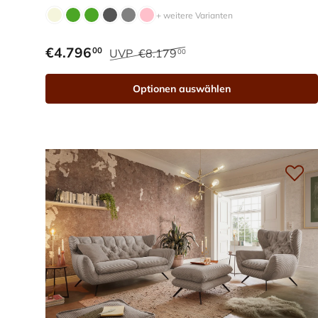
+ weitere Varianten
€4.796
00
UVP
€8.179
00
Optionen auswählen