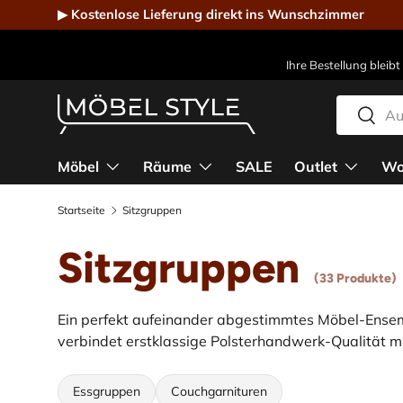
▶ Kostenlose Lieferung direkt ins Wunschzimmer
Direkt zum Inhalt
Ihre Bestellung bleibt
Suchen
Suche
Möbel Style - Der Online-Shop für Designmöbel
Möbel
Räume
SALE
Outlet
Wo
Startseite
Sitzgruppen
Sitzgruppen
(33 Produkte)
Ein perfekt aufeinander abgestimmtes Möbel-Ensem
verbindet erstklassige Polsterhandwerk-Qualität mi
Essgruppen
Couchgarnituren