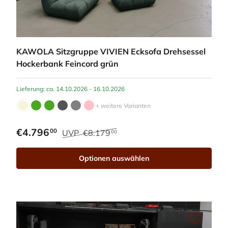
KAWOLA Sitzgruppe VIVIEN Ecksofa Drehsessel
Hockerbank Feincord grün
Lieferung: ca. 14.10.2026 - 16.10.2026
+ weitere Varianten
€4.796
00
UVP
€8.179
00
Optionen auswählen