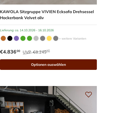
KAWOLA Sitzgruppe VIVIEN Ecksofa Drehsessel
Hockerbank Velvet oliv
Lieferung: ca. 14.10.2026 - 16.10.2026
+ weitere Varianten
€4.836
00
UVP
€8.249
00
Optionen auswählen