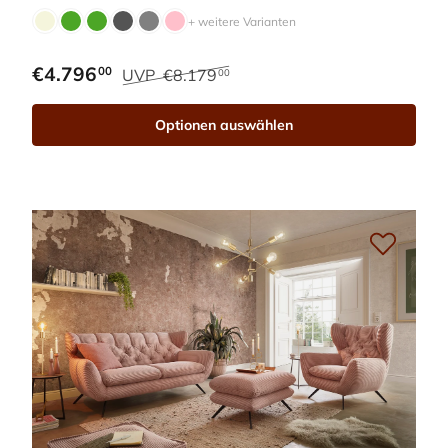
+ weitere Varianten
€4.796
00
UVP
€8.179
00
Optionen auswählen