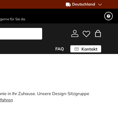
Deutschland
gerne für Sie da.
Einloggen
Einkaufst
FAQ
Kontakt
ie in Ihr Zuhause. Unsere Design-Sitzgruppe
rfahren