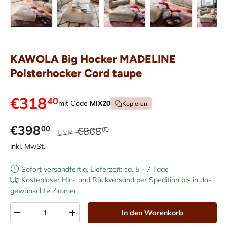
Bild 1 in Galerieansicht laden
Bild 2 in Galerieansicht laden
Bild 3 in Galerieansicht laden
Bild 4 in Galerieans
Bild 5 i
KAWOLA Big Hocker MADELINE
Polsterhocker Cord taupe
€318
40
mit Code
MIX20
Kopieren
€398
00
€868
00
UVP
inkl. MwSt.
Sofort versandfertig, Lieferzeit: ca. 5 - 7 Tage
Kostenloser Hin- und Rückversand per Spedition bis in das
gewünschte Zimmer
Anzahl
In den Warenkorb
-
+