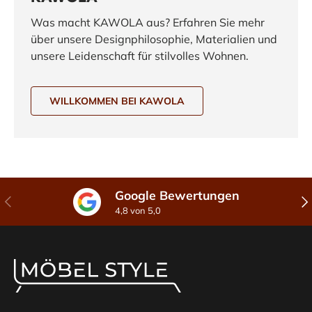
Was macht KAWOLA aus? Erfahren Sie mehr
über unsere Designphilosophie, Materialien und
unsere Leidenschaft für stilvolles Wohnen.
WILLKOMMEN BEI KAWOLA
Google Bewertungen
Vorherige
Näc
4,8 von 5,0