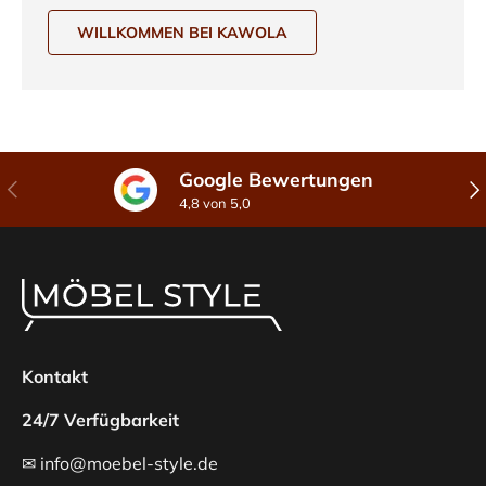
WILLKOMMEN BEI KAWOLA
Google Bewertungen
Vorherige
Näc
4,8 von 5,0
Kontakt
24/7 Verfügbarkeit
✉ info@moebel-style.de