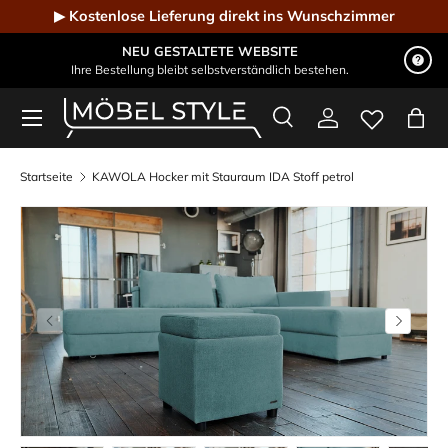
▶ Kostenlose Lieferung direkt ins Wunschzimmer
Direkt zum Inhalt
NEU GESTALTETE WEBSITE
Ihre Bestellung bleibt selbstverständlich bestehen.
Menü
Suche
Einloggen
Eink
Möbel Style - Der Online-Shop für Designmöbel
Suchen
Suchen
Startseite
KAWOLA Hocker mit Stauraum IDA Stoff petrol
Vorherige
Nächste