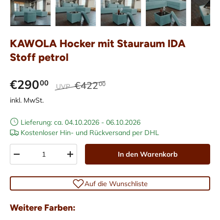
Bild 1 in Galerieansicht laden
Bild 2 in Galerieansicht laden
Bild 3 in Galerieansicht laden
Bild 4 in Galerieans
Bild 5 i
KAWOLA Hocker mit Stauraum IDA
Stoff petrol
€290
00
€422
00
UVP
inkl. MwSt.
Lieferung: ca. 04.10.2026 - 06.10.2026
Kostenloser Hin- und Rückversand per DHL
Anzahl
In den Warenkorb
-
+
Auf die Wunschliste
Weitere Farben: