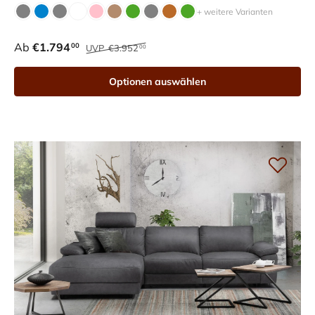
+ weitere Varianten
Ab
€1.794
00
UVP
€3.952
00
Optionen auswählen