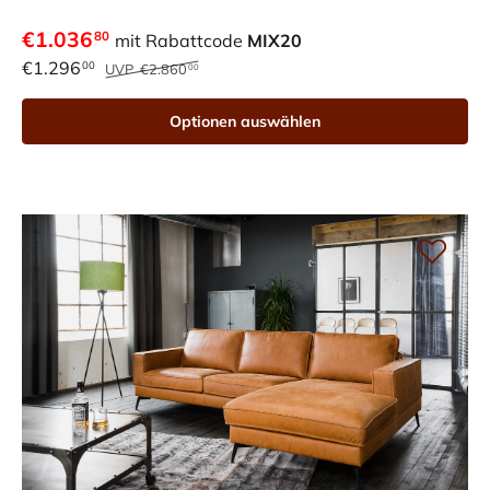
€1.036
80
mit Rabattcode
MIX20
€1.296
00
UVP
€2.860
00
Optionen auswählen