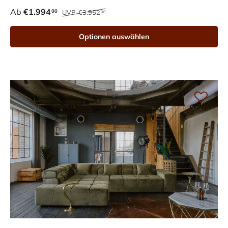
Ab
€1.994
00
UVP
€3.952
00
Optionen auswählen