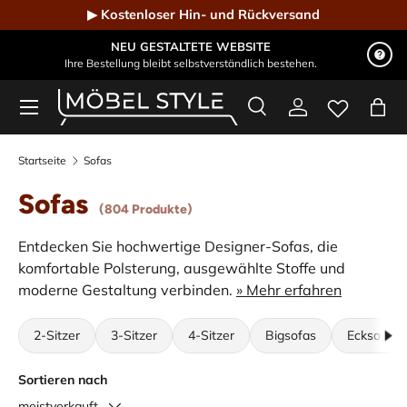
▶ Kostenloser Hin- und Rückversand
Direkt zum Inhalt
NEU GESTALTETE WEBSITE
Ihre Bestellung bleibt selbstverständlich bestehen.
Menü
Suche
Einloggen
Eink
Möbel Style - Der Online-Shop für Designmöbel
Suchen
Suchen
Startseite
Sofas
Sofas
(804 Produkte)
Entdecken Sie hochwertige Designer-Sofas, die
komfortable Polsterung, ausgewählte Stoffe und
moderne Gestaltung verbinden.
» Mehr erfahren
2-Sitzer
3-Sitzer
4-Sitzer
Bigsofas
Ecksofas
Sortieren nach
meistverkauft