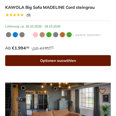
KAWOLA Big Sofa MADELINE Cord steingrau
★★★★★
(9)
Lieferung: ca. 16.10.2026 - 18.10.2026
+ weitere Varianten
Ab
€1.994
00
UVP
€3.952
00
Optionen auswählen