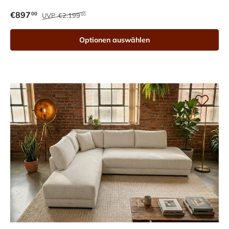
€897
00
UVP
€2.199
00
Optionen auswählen