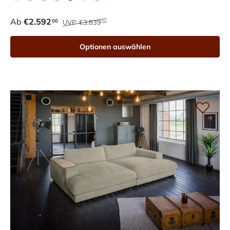
Ab
€2.592
00
UVP
€3.839
00
Optionen auswählen