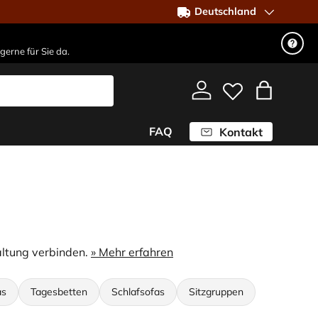
Deutschland
gerne für Sie da.
Einloggen
Einkaufst
FAQ
Kontakt
ltung verbinden.
» Mehr erfahren
as
Tagesbetten
Schlafsofas
Sitzgruppen