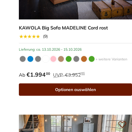
KAWOLA Big Sofa MADELINE Cord rost
★★★★★
(9)
Lieferung: ca. 13.10.2026 - 15.10.2026
+ weitere Varianten
€1.994
00
Ab
UVP
€3.952
00
Optionen auswählen