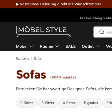
▶ Kostenlose Lieferung direkt ins Wunschzimmer
Direkt zum Inhalt
Ihre Bestellung bleibt
Suchen
Suche
Möbel Style - Der Online-Shop für Designmöbel
Möbel
Räume
SALE
Outlet
Wo
Startseite
Sofas
Sofas
(804 Produkte)
Entdecken Sie hochwertige Designer-Sofas, die kom
2-Sitzer
3-Sitzer
4-Sitzer
Bigsofas
Eck