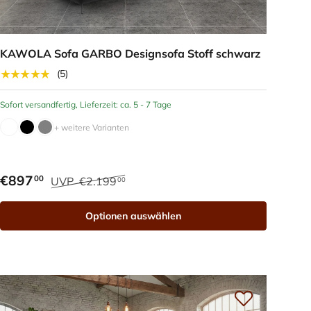
KAWOLA Sofa GARBO Designsofa Stoff schwarz
★★★★★
(5)
Sofort versandfertig, Lieferzeit: ca. 5 - 7 Tage
+ weitere Varianten
€897
00
UVP
€2.199
00
Optionen auswählen