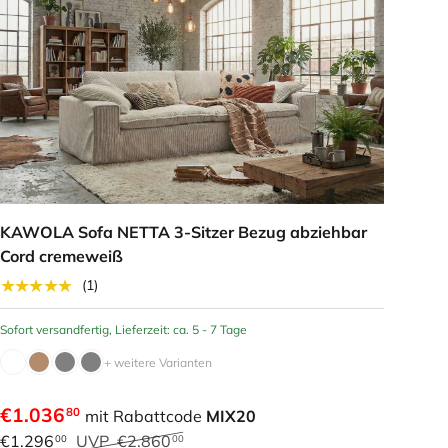
KAWOLA Sofa NETTA 3-Sitzer Bezug abziehbar
Cord cremeweiß
★★★★★
(1)
Sofort versandfertig, Lieferzeit: ca. 5 - 7 Tage
+ weitere Varianten
€1.036
80
mit Rabattcode
MIX20
€1.296
UVP
€2.860
00
00