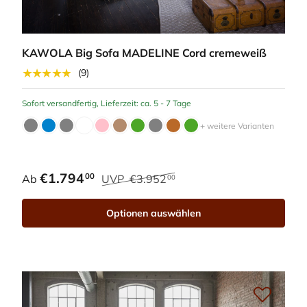
KAWOLA Big Sofa MADELINE Cord cremeweiß
★★★★★
(9)
Sofort versandfertig, Lieferzeit: ca. 5 - 7 Tage
+ weitere Varianten
€1.794
00
Ab
UVP
€3.952
00
Optionen auswählen