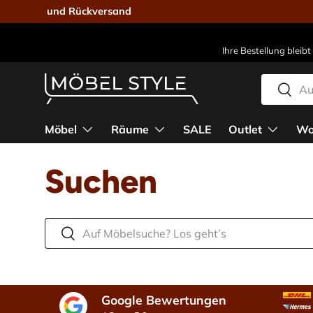
▶ Kostenlose Lie
Direkt zum Inhalt
Ihre Bestellung bleibt
Suchen
Suche
Möbel Style - Der Online-Shop für Designmöbel
Möbel
Räume
SALE
Outlet
Wo
Suchen
Suchen
Suchen
Google Bewertungen