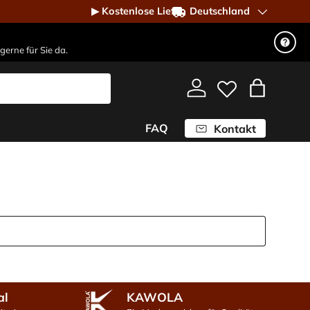
Deutschland
gerne für Sie da.
Einloggen
Einkaufst
FAQ
Kontakt
al
KAWOLA