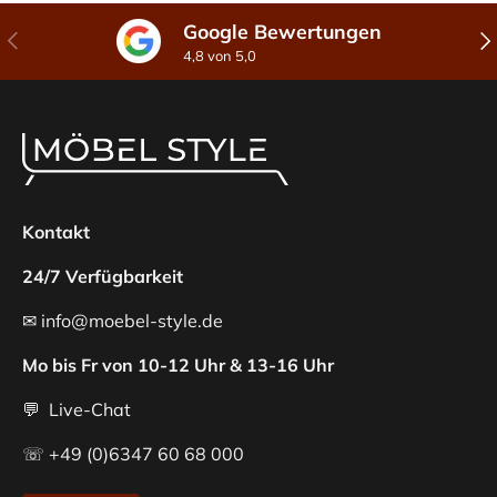
Google Bewertungen
Vorherige
Näc
4,8 von 5,0
Kontakt
24/7 Verfügbarkeit
✉ info@moebel-style.de
Mo bis Fr von 10-12 Uhr & 13-16 Uhr
💬 Live-Chat
☏ +49 (0)6347 60 68 000