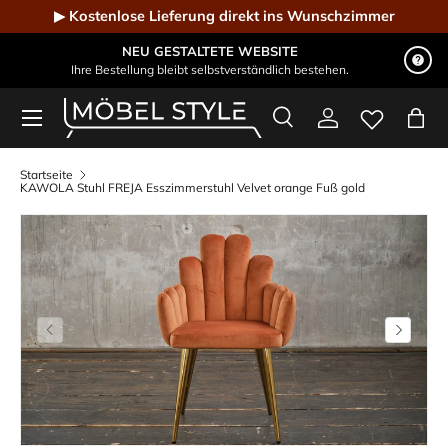
▶ Kostenlose Lieferung direkt ins Wunschzimmer
Direkt zum Inhalt
NEU GESTALTETE WEBSITE
Ihre Bestellung bleibt selbstverständlich bestehen.
Menü
Suche
Einloggen
Eink
Möbel Style - Der Online-Shop für Designmöbel
Suchen
Suchen
Startseite
KAWOLA Stuhl FREJA Esszimmerstuhl Velvet orange Fuß gold
Vorherige
Nächste