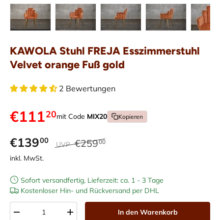
Bild 1 in Galerieansicht laden
Bild 2 in Galerieansicht laden
Bild 3 in Galerieansicht laden
Bild 4 in Galerieans
Bild 5 i
KAWOLA Stuhl FREJA Esszimmerstuhl
Velvet orange Fuß gold
2 Bewertungen
€111
20
mit Code
MIX20
Kopieren
€139
00
€259
00
UVP
inkl. MwSt.
Sofort versandfertig, Lieferzeit: ca. 1 - 3 Tage
Kostenloser Hin- und Rückversand per DHL
Anzahl
In den Warenkorb
-
+