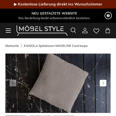
▶ Kostenlose Lieferung direkt ins Wunschzimmer
Direkt zum Inhalt
NEU GESTALTETE WEBSITE
Ihre Bestellung bleibt selbstverständlich bestehen.
Menü
Suche
Einloggen
Eink
Möbel Style - Der Online-Shop für Designmöbel
Suchen
Suchen
Startseite
KAWOLA Spitzkissen MADELINE Cord taupe
Vorherige
Nächste