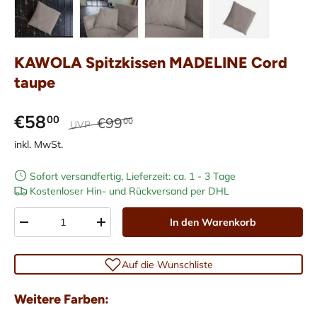
Bild 1 in Galerieansicht laden
Bild 2 in Galerieansicht laden
Bild 3 in Galerieansicht laden
Bild 4 in Galerieans
KAWOLA Spitzkissen MADELINE Cord
taupe
€58
00
€99
00
UVP
inkl. MwSt.
Sofort versandfertig, Lieferzeit: ca. 1 - 3 Tage
Kostenloser Hin- und Rückversand per DHL
Anzahl
In den Warenkorb
-
+
Auf die Wunschliste
Weitere Farben: