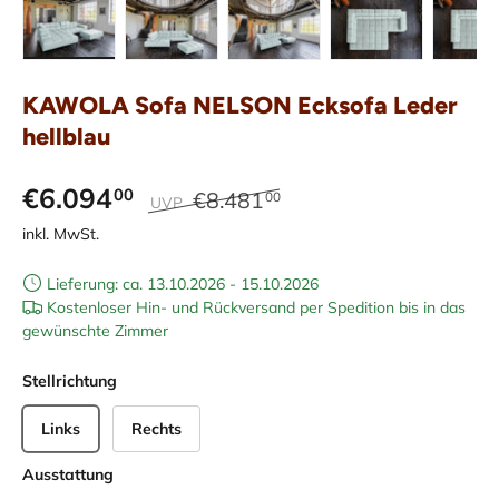
Bild 35 in Galerieansicht laden
Bild 36 in Galerieansicht laden
Bild 37 in Galerieansicht laden
Bild 38 in Galeriean
Bild 39 
KAWOLA Sofa NELSON Ecksofa Leder
hellblau
€6.094
00
€8.481
00
UVP
inkl. MwSt.
Lieferung: ca. 13.10.2026 - 15.10.2026
Kostenloser Hin- und Rückversand per Spedition bis in das
gewünschte Zimmer
Stellrichtung
Links
Rechts
Ausstattung