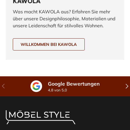
KAWOLA
Was macht KAWOLA aus? Erfahren Sie mehr
über unsere Designphilosophie, Materialien und
unsere Leidenschaft für stilvolles Wohnen.
WILLKOMMEN BEI KAWOLA
Google Bewertungen
Vorherige
Näc
4,8 von 5,0