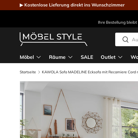
▶ Kostenlose Lieferung direkt ins Wunschzimmer
Direkt zum Inhalt
Ihre Bestellung bleibt
Suchen
Suche
Möbel Style - Der Online-Shop für Designmöbel
Möbel
Räume
SALE
Outlet
Wo
Startseite
KAWOLA Sofa MADELINE Ecksofa mit Recamiere Cord 