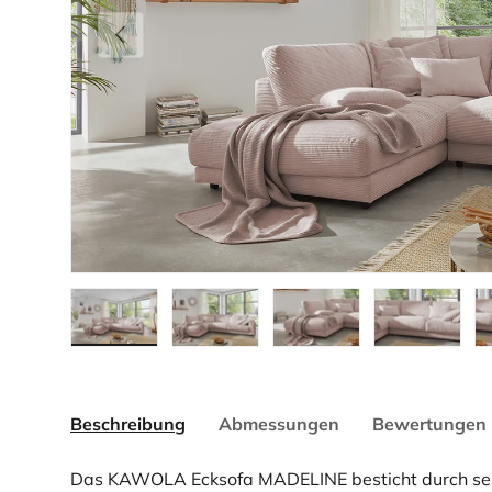
Vorherige
Bild 1 in Galerieansicht laden
Bild 2 in Galerieansicht laden
Bild 3 in Galerieansicht la
Bild 4 in Gale
Bi
Beschreibung
Abmessungen
Bewertungen 
Das KAWOLA Ecksofa MADELINE besticht durch sein