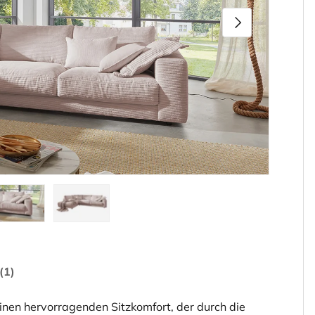
Nächste
den
rieansicht laden
ld 5 in Galerieansicht laden
Bild 6 in Galerieansicht laden
(1)
en hervorragenden Sitzkomfort, der durch die