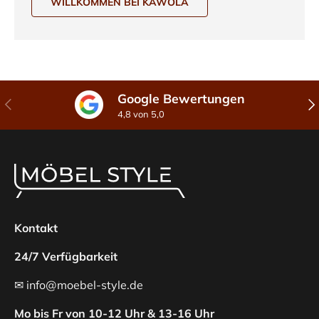
WILLKOMMEN BEI KAWOLA
Google Bewertungen
Vorherige
Näc
4,8 von 5,0
Kontakt
24/7 Verfügbarkeit
✉ info@moebel-style.de
Mo bis Fr von 10-12 Uhr & 13-16 Uhr