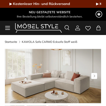
▶ Kostenloser Hin- und Rückversand
Direkt zum Inhalt
NEU GESTALTETE WEBSITE
Ihre Bestellung bleibt selbstverständlich bestehen.
Menü
Suche
Einloggen
Eink
Möbel Style - Der Online-Shop für Designmöbel
Suchen
Suchen
Startseite
KAWOLA Sofa CARMO Ecksofa Stoff weiß
Vorherige
Nächste