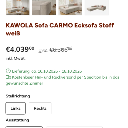
Bild 1 in Galerieansicht laden
Bild 2 in Galerieansicht laden
Bild 3 in Galerieansicht laden
Bild 4 in Galerieans
KAWOLA Sofa CARMO Ecksofa Stoff
weiß
€4.039
00
€6.366
00
UVP
inkl. MwSt.
Lieferung: ca. 16.10.2026 - 18.10.2026
Kostenloser Hin- und Rückversand per Spedition bis in das
gewünschte Zimmer
Stellrichtung
Links
Rechts
Ausstattung