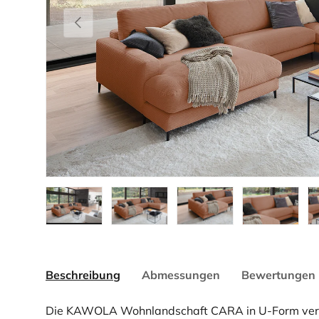
Vorherige
Bild 1 in Galerieansicht laden
Bild 2 in Galerieansicht laden
Bild 3 in Galerieansicht la
Bild 4 in Gale
Bi
Beschreibung
Abmessungen
Bewertungen 
Die KAWOLA Wohnlandschaft CARA in U-Form verbi