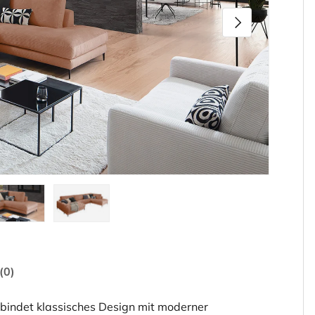
Nächste
den
rieansicht laden
ld 5 in Galerieansicht laden
Bild 6 in Galerieansicht laden
(0)
ndet klassisches Design mit moderner