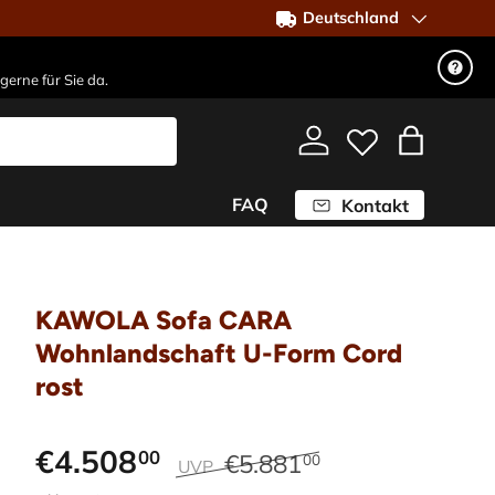
▶ Kostenlose Lieferung d
Deutschland
gerne für Sie da.
Einloggen
Einkaufst
FAQ
Kontakt
KAWOLA Sofa CARA
Wohnlandschaft U-Form Cord
rost
€4.508
00
€5.881
00
UVP