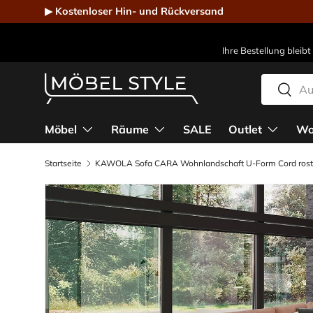
▶ Kostenloser Hin- und Rückversand
Direkt zum Inhalt
Ihre Bestellung bleibt
Suchen
Suche
Möbel Style - Der Online-Shop für Designmöbel
Möbel
Räume
SALE
Outlet
Wo
Startseite
KAWOLA Sofa CARA Wohnlandschaft U-Form Cord rost