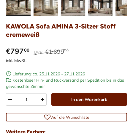
Bild 1 in Galerieansicht laden
Bild 2 in Galerieansicht laden
Bild 3 in Galerieansicht laden
Bild 4 in Galerieans
Bild 5 i
KAWOLA Sofa AMINA 3-Sitzer Stoff
cremeweiß
€797
00
€1.699
00
UVP
inkl. MwSt.
Lieferung: ca. 25.11.2026 - 27.11.2026
Kostenloser Hin- und Rückversand per Spedition bis in das
gewünschte Zimmer
Anzahl
In den Warenkorb
-
+
Auf die Wunschliste
Weitere Farben: