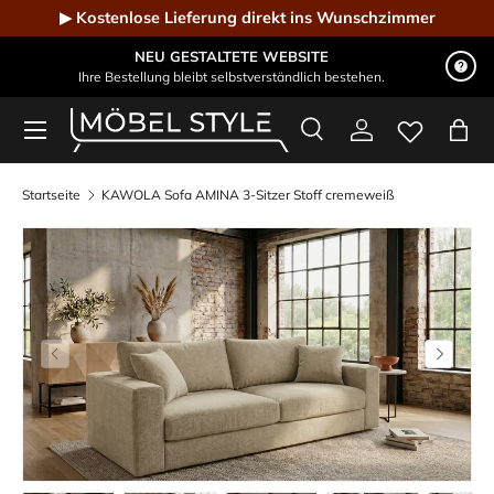
▶ Kostenlose Lieferung direkt ins Wunschzimmer
Direkt zum Inhalt
NEU GESTALTETE WEBSITE
Ihre Bestellung bleibt selbstverständlich bestehen.
Menü
Suche
Einloggen
Eink
Möbel Style - Der Online-Shop für Designmöbel
Suchen
Suchen
Startseite
KAWOLA Sofa AMINA 3-Sitzer Stoff cremeweiß
Vorherige
Nächste