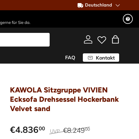
Deutschland
gerne für Sie da.
Einloggen
Einkaufst
FAQ
Kontakt
KAWOLA Sitzgruppe VIVIEN
Ecksofa Drehsessel Hockerbank
Velvet sand
€4.836
00
€8.249
00
UVP