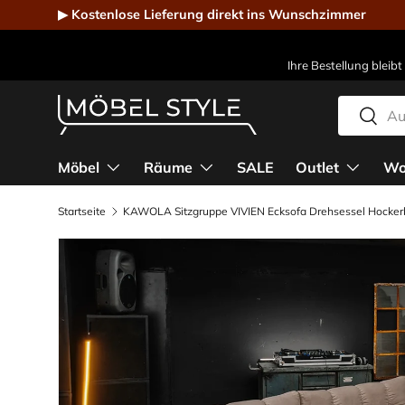
▶ Kostenlose Lieferung direkt ins Wunschzimmer
Direkt zum Inhalt
Ihre Bestellung bleibt
Suchen
Suche
Möbel Style - Der Online-Shop für Designmöbel
Möbel
Räume
SALE
Outlet
Wo
Startseite
KAWOLA Sitzgruppe VIVIEN Ecksofa Drehsessel Hocker
Bild 10 ist nun in der Galerieansicht verfügbar