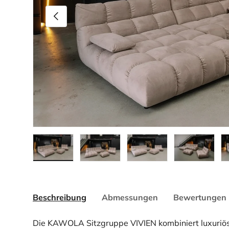
Vorherige
Bild 10 in Galerieansicht laden
Bild 11 in Galerieansicht laden
Bild 12 in Galerieansicht l
Bild 13 in Gal
Bi
Beschreibung
Abmessungen
Bewertungen 
Die KAWOLA Sitzgruppe VIVIEN kombiniert luxuriö