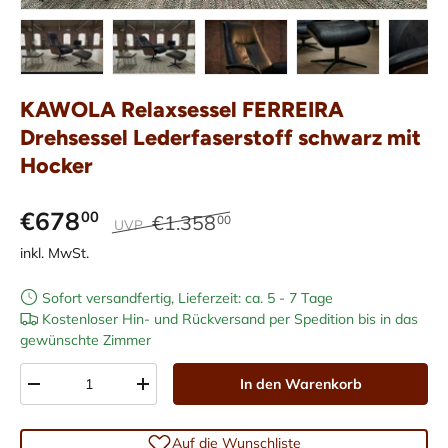
Bild 1 in Galerieansicht laden
Bild 2 in Galerieansicht laden
Bild 3 in Galerieansicht laden
Bild 4 in Galerieans
Bild 5 i
KAWOLA Relaxsessel FERREIRA
Drehsessel Lederfaserstoff schwarz mit
Hocker
€678
00
€1.358
00
UVP
inkl. MwSt.
Sofort versandfertig, Lieferzeit: ca. 5 - 7 Tage
Kostenloser Hin- und Rückversand per Spedition bis in das
gewünschte Zimmer
Anzahl
In den Warenkorb
-
+
Auf die Wunschliste