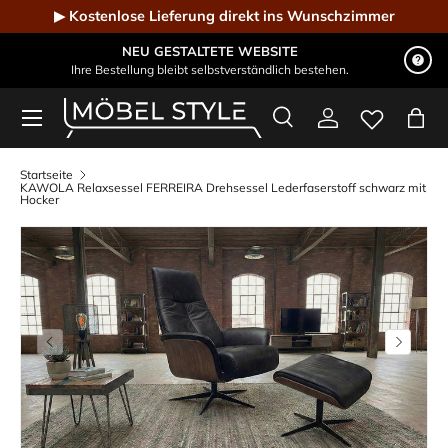
▶ Kostenlose Lieferung direkt ins Wunschzimmer
Direkt zum Inhalt
NEU GESTALTETE WEBSITE
Ihre Bestellung bleibt selbstverständlich bestehen.
Menü
Suche
Einloggen
Eink
Möbel Style - Der Online-Shop für Designmöbel
Suchen
Suchen
Startseite
KAWOLA Relaxsessel FERREIRA Drehsessel Lederfaserstoff schwarz mit
Hocker
Vorherige
Nächste