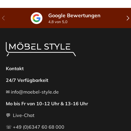
Google Bewertungen
Vorherige
Näc
4,8 von 5,0
Kontakt
24/7 Verfügbarkeit
✉ info@moebel-style.de
Mo bis Fr von 10-12 Uhr & 13-16 Uhr
💬 Live-Chat
☏ +49 (0)6347 60 68 000