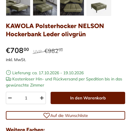
Bild 1 in Galerieansicht laden
Bild 2 in Galerieansicht laden
Bild 3 in Galerieansicht laden
Bild 4 in Galerieans
KAWOLA Polsterhocker NELSON
Hockerbank Leder olivgrün
€708
00
€982
00
UVP
inkl. MwSt.
Lieferung: ca. 17.10.2026 - 19.10.2026
Kostenloser Hin- und Rückversand per Spedition bis in das
gewünschte Zimmer
Anzahl
In den Warenkorb
-
+
Auf die Wunschliste
Weitere Farben: