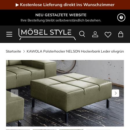
▶ Kostenlose Lieferung direkt ins Wunschzimmer
Direkt zum Inhalt
NEU GESTALTETE WEBSITE
Ihre Bestellung bleibt selbstverständlich bestehen.
Menü
Suche
Einloggen
Eink
Möbel Style - Der Online-Shop für Designmöbel
Suchen
Suchen
Startseite
KAWOLA Polsterhocker NELSON Hockerbank Leder olivgrün
Vorherige
Nächste