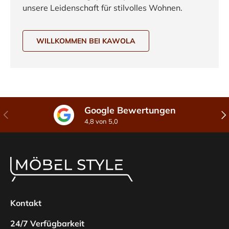
unsere Leidenschaft für stilvolles Wohnen.
WILLKOMMEN BEI KAWOLA
Google Bewertungen
Vorherige
Näc
4,8 von 5,0
Kontakt
24/7 Verfügbarkeit