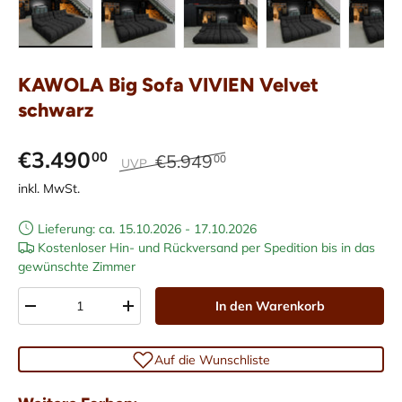
Bild 1 in Galerieansicht laden
Bild 2 in Galerieansicht laden
Bild 3 in Galerieansicht laden
Bild 4 in Galerieans
Bild 5 i
KAWOLA Big Sofa VIVIEN Velvet
schwarz
€3.490
00
€5.949
00
UVP
inkl. MwSt.
Lieferung: ca. 15.10.2026 - 17.10.2026
Kostenloser Hin- und Rückversand per Spedition bis in das
gewünschte Zimmer
Anzahl
In den Warenkorb
-
+
Auf die Wunschliste