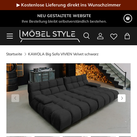
▶ Kostenlose Lieferung direkt ins Wunschzimmer
Direkt zum Inhalt
NEU GESTALTETE WEBSITE
Ihre Bestellung bleibt selbstverständlich bestehen.
Menü
Suche
Einloggen
Eink
Möbel Style - Der Online-Shop für Designmöbel
Suchen
Suchen
Startseite
KAWOLA Big Sofa VIVIEN Velvet schwarz
Vorherige
Nächste