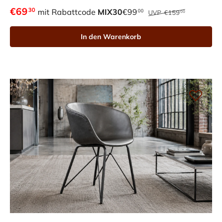
€69
30
mit Rabattcode
MIX30
€99
00
UVP
€159
00
In den Warenkorb