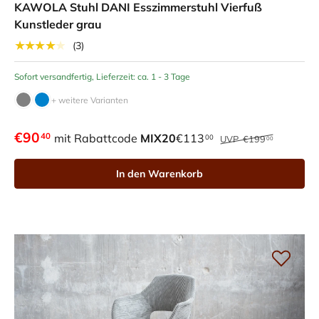
KAWOLA Stuhl DANI Esszimmerstuhl Vierfuß
Kunstleder grau
★★★★★
(3)
Sofort versandfertig, Lieferzeit: ca. 1 - 3 Tage
+ weitere Varianten
€90
40
mit Rabattcode
MIX20
€113
00
UVP
€199
00
In den Warenkorb