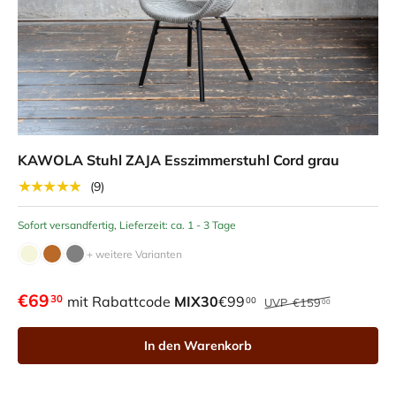
KAWOLA Stuhl ZAJA Esszimmerstuhl Cord grau
★★★★★
(9)
Sofort versandfertig, Lieferzeit: ca. 1 - 3 Tage
+ weitere Varianten
€69
30
mit Rabattcode
MIX30
€99
00
UVP
€159
00
In den Warenkorb