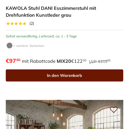
KAWOLA Stuhl DANI Esszimmerstuhl mit
Drehfunktion Kunstleder grau
★★★★★
(2)
Sofort versandfertig, Lieferzeit: ca. 1 - 3 Tage
+ weitere Varianten
€97
60
mit Rabattcode
MIX20
€122
00
UVP
€219
00
In den Warenkorb