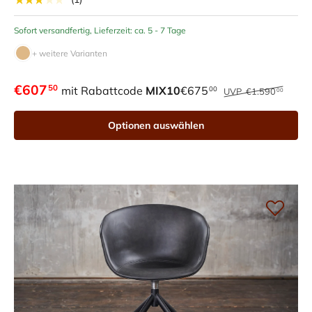
Sofort versandfertig, Lieferzeit: ca. 5 - 7 Tage
+ weitere Varianten
€607
50
mit Rabattcode
MIX10
€675
00
UVP
€1.590
00
Optionen auswählen