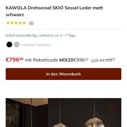
KAWOLA Drehsessel SKIO Sessel Leder matt
schwarz
★★★★★
(2)
Sofort versandfertig, Lieferzeit: ca. 5 - 7 Tage
+ weitere Varianten
€796
80
mit Rabattcode
MIX20
€996
00
UVP
€1.399
00
In den Warenkorb