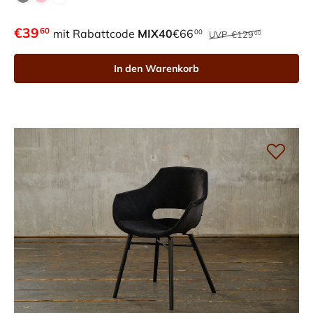
€39
60
mit Rabattcode
MIX40
€66
00
UVP
€129
00
In den Warenkorb