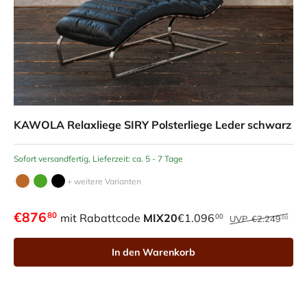
KAWOLA Relaxliege SIRY Polsterliege Leder schwarz
Sofort versandfertig, Lieferzeit: ca. 5 - 7 Tage
+ weitere Varianten
€876
80
mit Rabattcode
MIX20
€1.096
00
UVP
€2.249
00
In den Warenkorb