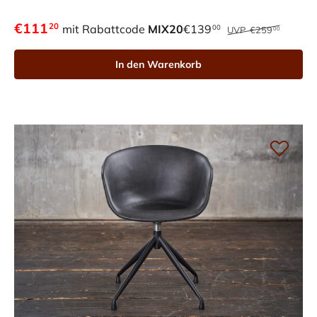
€111
20
mit Rabattcode
MIX20
€139
00
UVP
€259
00
In den Warenkorb