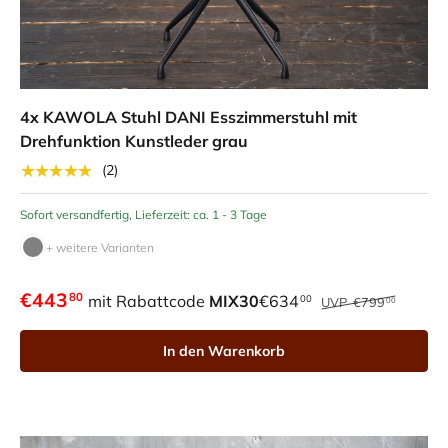
4x KAWOLA Stuhl DANI Esszimmerstuhl mit
Drehfunktion Kunstleder grau
★★★★★
(2)
Sofort versandfertig, Lieferzeit: ca. 1 - 3 Tage
+ weitere Varianten
€443
80
mit Rabattcode
MIX30
€634
00
UVP
€799
00
In den Warenkorb