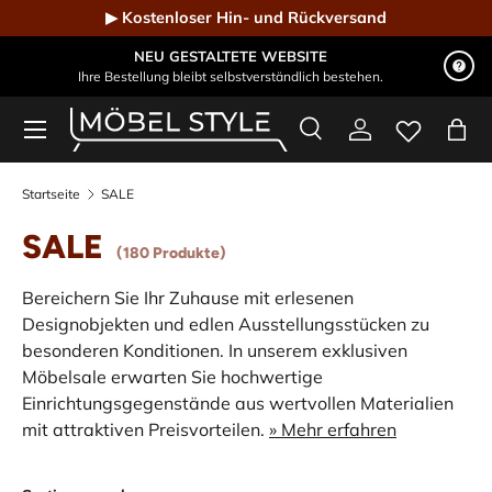
▶ Kostenloser Hin- und Rückversand
Direkt zum Inhalt
NEU GESTALTETE WEBSITE
Ihre Bestellung bleibt selbstverständlich bestehen.
Menü
Suche
Einloggen
Eink
Möbel Style - Der Online-Shop für Designmöbel
Suchen
Suchen
Startseite
SALE
SALE
(180 Produkte)
Bereichern Sie Ihr Zuhause mit erlesenen
Designobjekten und edlen Ausstellungsstücken zu
besonderen Konditionen. In unserem exklusiven
Möbelsale erwarten Sie hochwertige
Einrichtungsgegenstände aus wertvollen Materialien
mit attraktiven Preisvorteilen.
» Mehr erfahren