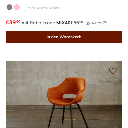
+ weitere Varianten
€39
60
mit Rabattcode
MIX40
€66
00
UVP
€129
00
In den Warenkorb