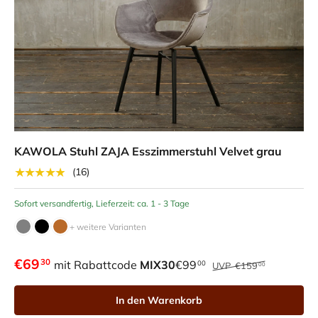
KAWOLA Stuhl ZAJA Esszimmerstuhl Velvet grau
★★★★★
(16)
Sofort versandfertig, Lieferzeit: ca. 1 - 3 Tage
+ weitere Varianten
€69
30
mit Rabattcode
MIX30
€99
00
UVP
€159
00
In den Warenkorb