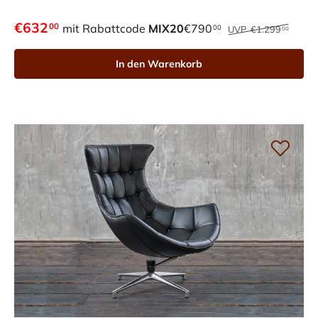
€632
00
mit Rabattcode
MIX20
€790
00
UVP
€1.299
00
In den Warenkorb