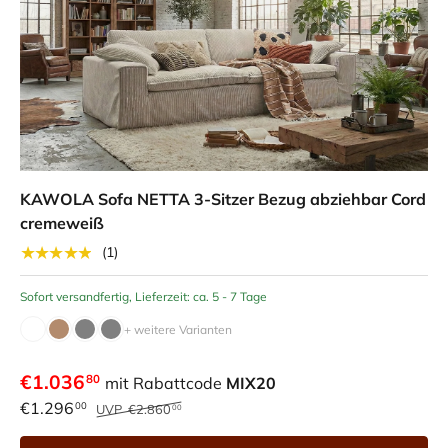
KAWOLA Sofa NETTA 3-Sitzer Bezug abziehbar Cord
cremeweiß
★★★★★
(1)
Sofort versandfertig, Lieferzeit: ca. 5 - 7 Tage
+ weitere Varianten
€1.036
80
mit Rabattcode
MIX20
€1.296
00
UVP
€2.860
00