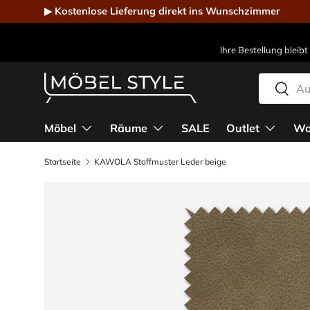
▶ Kostenlose Lieferung direkt ins Wunschzimmer
Direkt zum Inhalt
Ihre Bestellung bleibt
Suchen
Suche
Möbel Style - Der Online-Shop für Designmöbel
Möbel
Räume
SALE
Outlet
Wo
Startseite
KAWOLA Stoffmuster Leder beige