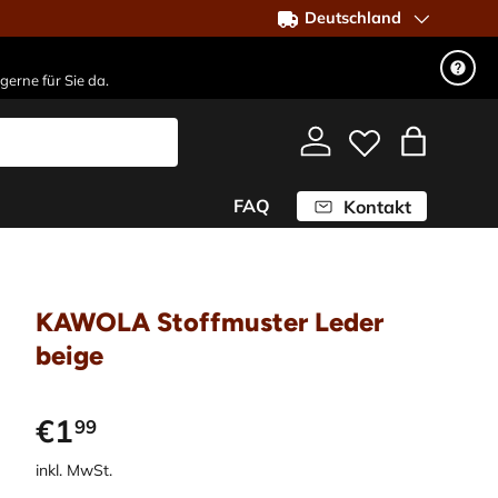
Deutschland
gerne für Sie da.
Einloggen
Einkaufst
FAQ
Kontakt
KAWOLA Stoffmuster Leder
beige
€1
99
inkl. MwSt.