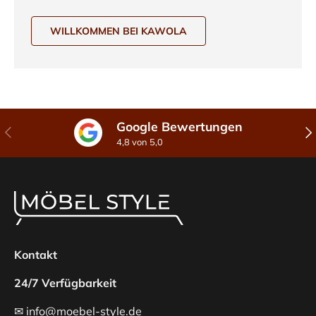
WILLKOMMEN BEI KAWOLA
Google Bewertungen
Vorherige
Näc
4,8 von 5,0
Kontakt
24/7 Verfügbarkeit
✉ info@moebel-style.de