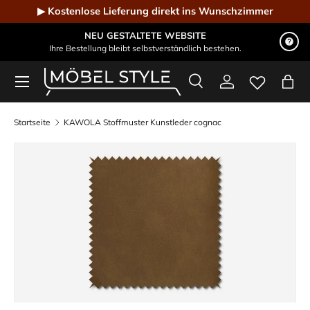
▶ Kostenlose Lieferung direkt ins Wunschzimmer
Direkt zum Inhalt
NEU GESTALTETE WEBSITE
Ihre Bestellung bleibt selbstverständlich bestehen.
Menü
Suche
Einloggen
Eink
Möbel Style - Der Online-Shop für Designmöbel
Suchen
Suchen
Startseite
KAWOLA Stoffmuster Kunstleder cognac