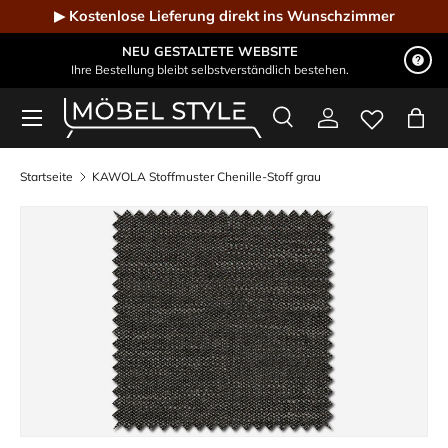
▶ Kostenlose Lieferung direkt ins Wunschzimmer
Direkt zum Inhalt
NEU GESTALTETE WEBSITE
Ihre Bestellung bleibt selbstverständlich bestehen.
Menü
Suche
Einloggen
Eink
Möbel Style - Der Online-Shop für Designmöbel
Suchen
Suchen
Startseite
KAWOLA Stoffmuster Chenille-Stoff grau