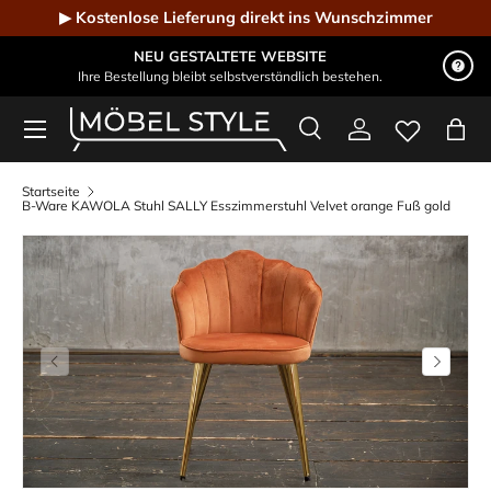
▶ Kostenlose Lieferung direkt ins Wunschzimmer
Direkt zum Inhalt
NEU GESTALTETE WEBSITE
Ihre Bestellung bleibt selbstverständlich bestehen.
Menü
Suche
Einloggen
Eink
Möbel Style - Der Online-Shop für Designmöbel
Suchen
Suchen
Startseite
B-Ware KAWOLA Stuhl SALLY Esszimmerstuhl Velvet orange Fuß gold
Vorherige
Nächste