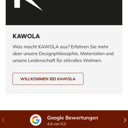
KAWOLA
Was macht KAWOLA aus? Erfahren Sie mehr
über unsere Designphilosophie, Materialien und
unsere Leidenschaft für stilvolles Wohnen.
WILLKOMMEN BEI KAWOLA
Google Bewertungen
Vorherige
Näc
4,8 von 5,0