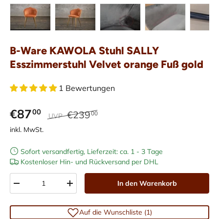
Bild 1 in Galerieansicht laden
Bild 2 in Galerieansicht laden
Bild 3 in Galerieansicht laden
Bild 4 in Galerieans
Bild 5 i
B-Ware KAWOLA Stuhl SALLY
Esszimmerstuhl Velvet orange Fuß gold
1 Bewertungen
€87
00
€239
00
UVP
inkl. MwSt.
Sofort versandfertig, Lieferzeit: ca. 1 - 3 Tage
Kostenloser Hin- und Rückversand per DHL
Anzahl
In den Warenkorb
-
+
Auf die Wunschliste (1)