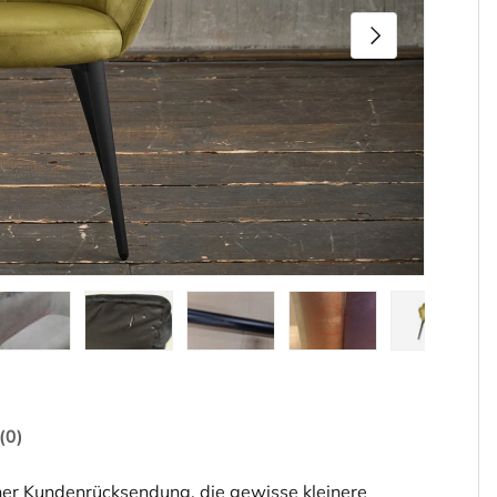
Nächste
den
rieansicht laden
ld 5 in Galerieansicht laden
Bild 6 in Galerieansicht laden
Bild 7 in Galerieansicht laden
Bild 8 in Galerieansicht 
Bild 9 in Gal
(0)
ner Kundenrücksendung, die gewisse kleinere