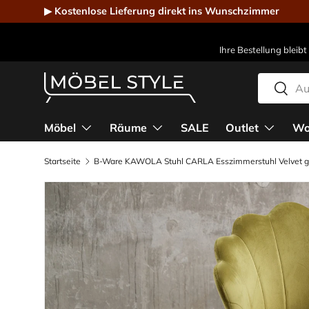
▶ Kostenlose Lieferung direkt ins Wunschzimmer
Direkt zum Inhalt
Ihre Bestellung bleibt
Suchen
Suche
Möbel Style - Der Online-Shop für Designmöbel
Möbel
Räume
SALE
Outlet
Wo
Startseite
B-Ware KAWOLA Stuhl CARLA Esszimmerstuhl Velvet g