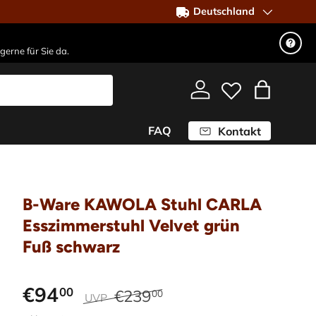
Deutschland
gerne für Sie da.
Einloggen
Einkaufst
FAQ
Kontakt
B-Ware KAWOLA Stuhl CARLA
Esszimmerstuhl Velvet grün
Fuß schwarz
€94
00
€239
00
UVP