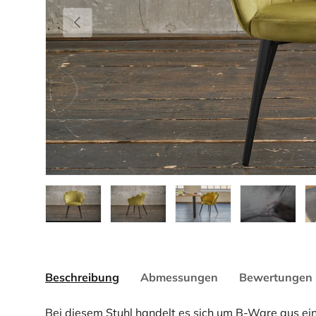
Vorherige
Bild 1 in Galerieansicht laden
Bild 2 in Galerieansicht laden
Bild 3 in Galerieansicht la
Bild 4 in Gale
Bi
Beschreibung
Abmessungen
Bewertungen 
Bei diesem Stuhl handelt es sich um B-Ware aus ei