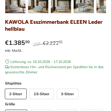
Bild 1 in Galerieansicht laden
Bild 2 in Galerieansicht laden
Bild 3 in Galerieansicht laden
Bild 4 in Galerieans
Bild 5 i
KAWOLA Esszimmerbank ELEEN Leder
hellblau
€1.385
00
€2.222
00
UVP
inkl. MwSt.
Lieferung: ca. 15.10.2026 - 17.10.2026
Kostenloser Hin- und Rückversand per Spedition bis in das
gewünschte Zimmer
Sitzplätze
2-Sitzer
2.5-Sitzer
3-Sitzer
Größe