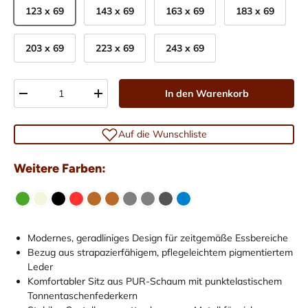
123 x 69
143 x 69
163 x 69
183 x 69
203 x 69
223 x 69
243 x 69
Anzahl
In den Warenkorb
-
+
Auf die Wunschliste
Weitere Farben:
Modernes, geradliniges Design für zeitgemäße Essbereiche
Bezug aus strapazierfähigem, pflegeleichtem pigmentiertem
Leder
Komfortabler Sitz aus PUR-Schaum mit punktelastischem
Tonnentaschenfederkern