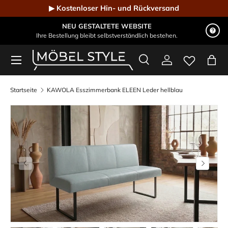
▶ Kostenloser Hin- und Rückversand
Direkt zum Inhalt
NEU GESTALTETE WEBSITE
Ihre Bestellung bleibt selbstverständlich bestehen.
Menü
Suche
Einloggen
Eink
Möbel Style - Der Online-Shop für Designmöbel
Suchen
Suchen
Startseite
KAWOLA Esszimmerbank ELEEN Leder hellblau
Vorherige
Nächste