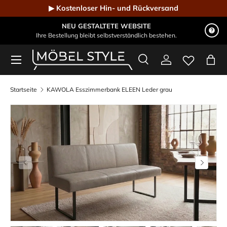
▶ Kostenloser Hin- und Rückversand
Direkt zum Inhalt
NEU GESTALTETE WEBSITE
Ihre Bestellung bleibt selbstverständlich bestehen.
Menü
Suche
Einloggen
Eink
Möbel Style - Der Online-Shop für Designmöbel
Suchen
Suchen
Startseite
KAWOLA Esszimmerbank ELEEN Leder grau
Vorherige
Nächste