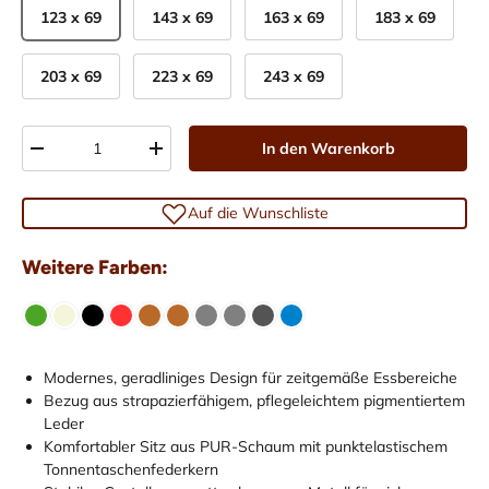
123 x 69
143 x 69
163 x 69
183 x 69
203 x 69
223 x 69
243 x 69
Anzahl
In den Warenkorb
-
+
Auf die Wunschliste
Weitere Farben:
Modernes, geradliniges Design für zeitgemäße Essbereiche
Bezug aus strapazierfähigem, pflegeleichtem pigmentiertem
Leder
Komfortabler Sitz aus PUR-Schaum mit punktelastischem
Tonnentaschenfederkern