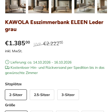
Bild 1 in Galerieansicht laden
Bild 2 in Galerieansicht laden
Bild 3 in Galerieansicht laden
Bild 4 in Galerieans
Bild 5 i
KAWOLA Esszimmerbank ELEEN Leder
grau
€1.385
00
€2.222
00
UVP
inkl. MwSt.
Lieferung: ca. 14.10.2026 - 16.10.2026
Kostenloser Hin- und Rückversand per Spedition bis in das
gewünschte Zimmer
Sitzplätze
2-Sitzer
2.5-Sitzer
3-Sitzer
Größe