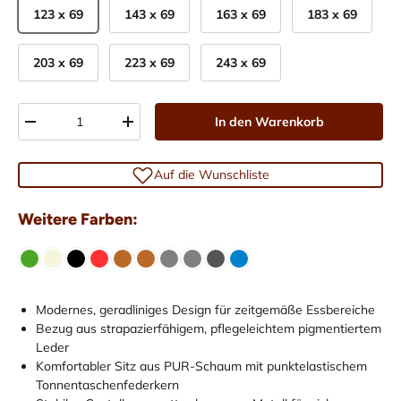
123 x 69
143 x 69
163 x 69
183 x 69
203 x 69
223 x 69
243 x 69
Anzahl
In den Warenkorb
-
+
Auf die Wunschliste
Weitere Farben:
Modernes, geradliniges Design für zeitgemäße Essbereiche
Bezug aus strapazierfähigem, pflegeleichtem pigmentiertem
Leder
Komfortabler Sitz aus PUR-Schaum mit punktelastischem
Tonnentaschenfederkern