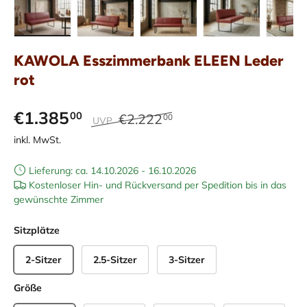
Bild 33 in Galerieansicht laden
Bild 34 in Galerieansicht laden
Bild 35 in Galerieansicht laden
Bild 36 in Galeriean
Bild 37 
KAWOLA Esszimmerbank ELEEN Leder
rot
€1.385
00
€2.222
00
UVP
inkl. MwSt.
Lieferung: ca. 14.10.2026 - 16.10.2026
Kostenloser Hin- und Rückversand per Spedition bis in das
gewünschte Zimmer
Sitzplätze
2-Sitzer
2.5-Sitzer
3-Sitzer
Größe