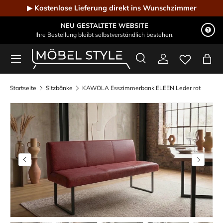
▶ Kostenlose Lieferung direkt ins Wunschzimmer
Direkt zum Inhalt
NEU GESTALTETE WEBSITE
Ihre Bestellung bleibt selbstverständlich bestehen.
Menü
Suche
Einloggen
Eink
Möbel Style - Der Online-Shop für Designmöbel
Suchen
Suchen
Startseite
Sitzbänke
KAWOLA Esszimmerbank ELEEN Leder rot
Bild 33 ist nun in der Galerieansicht verfügbar
Vorherige
Nächste