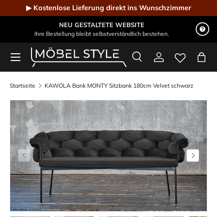
▶ Kostenlose Lieferung direkt ins Wunschzimmer
Direkt zum Inhalt
NEU GESTALTETE WEBSITE
Ihre Bestellung bleibt selbstverständlich bestehen.
Menü
Suche
Einloggen
Eink
Möbel Style - Der Online-Shop für Designmöbel
Suchen
Suchen
Startseite
KAWOLA Bank MONTY Sitzbank 180cm Velvet schwarz
Vorherige
Nächste