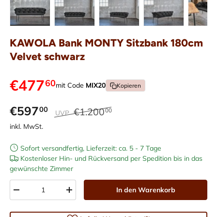
Bild 1 in Galerieansicht laden
Bild 2 in Galerieansicht laden
Bild 3 in Galerieansicht laden
Bild 4 in Galerieans
Bild 5 i
KAWOLA Bank MONTY Sitzbank 180cm
Velvet schwarz
€477
60
mit Code
MIX20
Kopieren
€597
00
€1.200
00
UVP
inkl. MwSt.
Sofort versandfertig, Lieferzeit: ca. 5 - 7 Tage
Kostenloser Hin- und Rückversand per Spedition bis in das
gewünschte Zimmer
Anzahl
In den Warenkorb
-
+