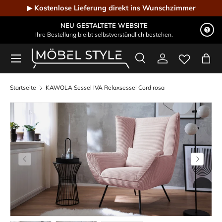
▶ Kostenlose Lieferung direkt ins Wunschzimmer
Direkt zum Inhalt
NEU GESTALTETE WEBSITE
Ihre Bestellung bleibt selbstverständlich bestehen.
Menü
Suche
Einloggen
Eink
Möbel Style - Der Online-Shop für Designmöbel
Suchen
Suchen
Startseite
KAWOLA Sessel IVA Relaxsessel Cord rosa
Vorherige
Nächste