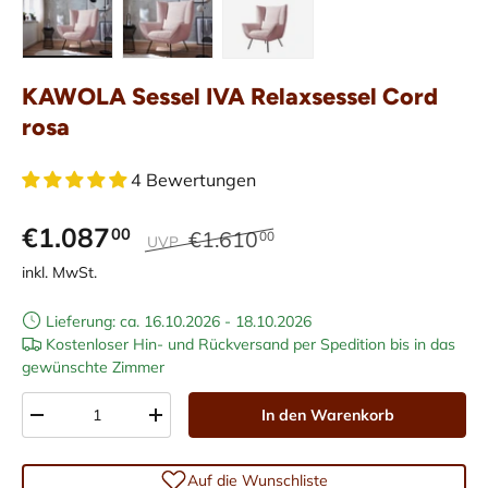
Bild 1 in Galerieansicht laden
Bild 2 in Galerieansicht laden
Bild 3 in Galerieansicht laden
KAWOLA Sessel IVA Relaxsessel Cord
rosa
4 Bewertungen
€1.087
00
€1.610
00
UVP
inkl. MwSt.
Lieferung: ca. 16.10.2026 - 18.10.2026
Kostenloser Hin- und Rückversand per Spedition bis in das
gewünschte Zimmer
Anzahl
In den Warenkorb
-
+
Auf die Wunschliste