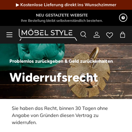
▶ Kostenlose Lieferung direkt ins Wunschzimmer
Direkt zum Inhalt
NEU GESTALTETE WEBSITE
Ihre Bestellung bleibt selbstverständlich bestehen.
Menü
Suche
Einloggen
Eink
Möbel Style - Der Online-Shop für Designmöbel
Suchen
Suchen
Problemlos zurückgeben & Geld zurückerhalten
Widerrufsrecht
Sie haben das Recht, binnen 30 Tagen ohne
Angabe von Gründen diesen Vertrag zu
widerrufen.