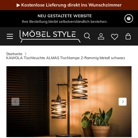
▶ Kostenlose Lieferung direkt ins Wunschzimmer
Direkt zum Inhalt
NEU GESTALTETE WEBSITE
Ihre Bestellung bleibt selbstverständlich bestehen.
Menü
Suche
Einloggen
Eink
Möbel Style - Der Online-Shop für Designmöbel
Suchen
Suchen
Startseite
KAWOLA Tischleuchte ALMAS Tischlampe 2-flammig Metall schwarz
Vorherige
Nächste