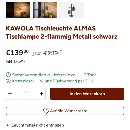
Bild 1 in Galerieansicht laden
Bild 2 in Galerieansicht laden
Bild 3 in Galerieansicht laden
KAWOLA Tischleuchte ALMAS
Tischlampe 2-flammig Metall schwarz
€139
00
€239
00
UVP
inkl. MwSt.
Sofort versandfertig, Lieferzeit: ca. 1 - 3 Tage
Kostenloser Hin- und Rückversand per DHL
Anzahl
In den Warenkorb
-
+
Auf die Wunschliste
Leuchtmittel nicht enthalten