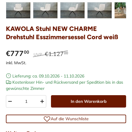
Bild 1 in Galerieansicht laden
Bild 2 in Galerieansicht laden
Bild 3 in Galerieansicht laden
Bild 4 in Galerieans
Bild 5 i
KAWOLA Stuhl NEW CHARME
Drehstuhl Esszimmersessel Cord weiß
€777
00
€1.127
00
UVP
inkl. MwSt.
Lieferung: ca. 09.10.2026 - 11.10.2026
Kostenloser Hin- und Rückversand per Spedition bis in das
gewünschte Zimmer
Anzahl
In den Warenkorb
-
+
Auf die Wunschliste