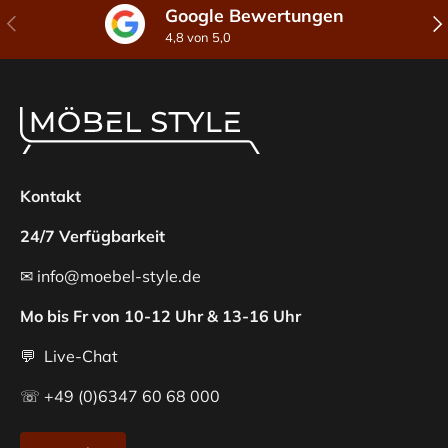
Google Bewertungen
Vorherige
Näc
4,8 von 5,0
Kontakt
24/7 Verfügbarkeit
✉ info@moebel-style.de
Mo bis Fr von 10-12 Uhr & 13-16 Uhr
💬 Live-Chat
☏ +49 (0)6347 60 68 000