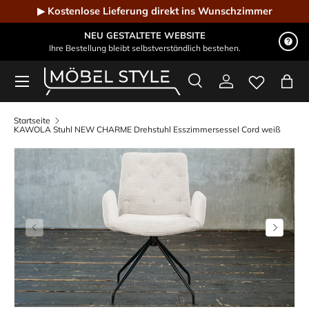
▶ Kostenlose Lieferung direkt ins Wunschzimmer
Direkt zum Inhalt
NEU GESTALTETE WEBSITE
Ihre Bestellung bleibt selbstverständlich bestehen.
Menü
Suche
Einloggen
Eink
Möbel Style - Der Online-Shop für Designmöbel
Suchen
Suchen
Startseite
KAWOLA Stuhl NEW CHARME Drehstuhl Esszimmersessel Cord weiß
Vorherige
Nächste