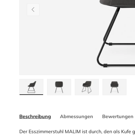
Vorherige
Bild 1 in Galerieansicht laden
Bild 2 in Galerieansicht laden
Bild 3 in Galerieansicht la
Bild 4 in Gale
Beschreibung
Abmessungen
Bewertungen 
Der Esszimmerstuhl MALIM ist durch, den als Kufe ge