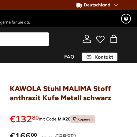
Deutschland
gerne für Sie da.
Einloggen
Einkaufst
FAQ
Kontakt
KAWOLA Stuhl MALIMA Stoff
anthrazit Kufe Metall schwarz
€132
80
mit Code
MIX20
Kopieren
€166
00
€253
00