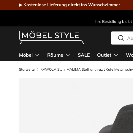
▶ Kostenlose Lieferung direkt ins Wunschzimmer
Direkt zum Inhalt
Ihre Bestellung bleibt
Suchen
Suche
Möbel Style - Der Online-Shop für Designmöbel
Möbel
Räume
SALE
Outlet
Wo
Startseite
KAWOLA Stuhl MALIMA Stoff anthrazit Kufe Metall sch