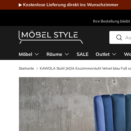
▶ Kostenlose Lieferung direkt ins Wunschzimmer
Direkt zum Inhalt
Ihre Bestellung bleibt
Suchen
Suche
Möbel Style - Der Online-Shop für Designmöbel
Möbel
Räume
SALE
Outlet
Wo
Startseite
KAWOLA Stuhl JADA Esszimmerstuhl Velvet blau Fuß s