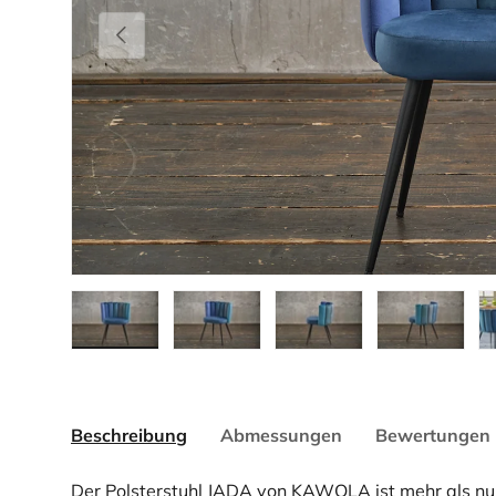
Vorherige
Bild 1 in Galerieansicht laden
Bild 2 in Galerieansicht laden
Bild 3 in Galerieansicht la
Bild 4 in Gale
Bi
Beschreibung
Abmessungen
Bewertungen 
Der Polsterstuhl JADA von KAWOLA ist mehr als nur 