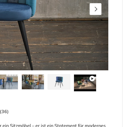
Nächste
den
rieansicht laden
ld 5 in Galerieansicht laden
Bild 6 in Galerieansicht laden
Bild 7 in Galerieansicht laden
Video 1 in Galerieansicht
(36)
ein Sitzmöbel – er ist ein Statement für modernes