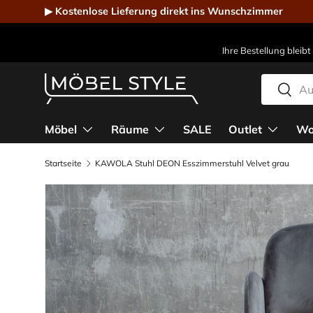
▶ Kostenlose Lieferung direkt ins Wunschzimmer
Direkt zum Inhalt
Ihre Bestellung bleibt
Suchen
Suche
Möbel Style - Der Online-Shop für Designmöbel
Möbel
Räume
SALE
Outlet
Wo
Startseite
KAWOLA Stuhl DEON Esszimmerstuhl Velvet grau