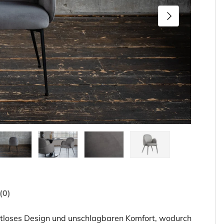
Nächste
den
rieansicht laden
ld 5 in Galerieansicht laden
Bild 6 in Galerieansicht laden
Bild 7 in Galerieansicht laden
Bild 8 in Galerieansicht 
(0)
loses Design und unschlagbaren Komfort, wodurch