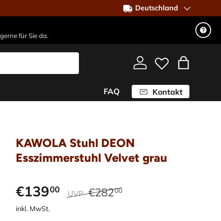
Deutschland
gerne für Sie da.
Einloggen
Einkaufst
FAQ
Kontakt
KAWOLA Stuhl DEON
Esszimmerstuhl Velvet grau
€139
00
€282
00
UVP
inkl. MwSt.