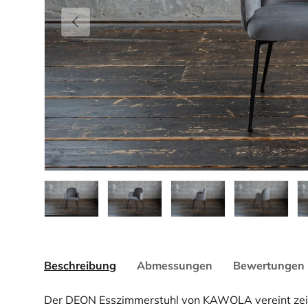
Vorherige
Bild 1 in Galerieansicht laden
Bild 2 in Galerieansicht laden
Bild 3 in Galerieansicht la
Bild 4 in Gale
Bi
Beschreibung
Abmessungen
Bewertungen 
Der DEON Esszimmerstuhl von KAWOLA vereint zeit