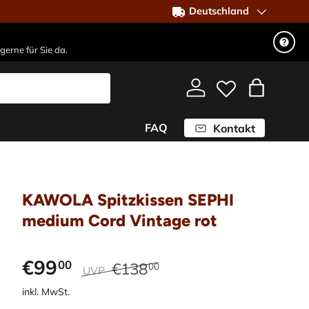
Deutschland
gerne für Sie da.
Einloggen
Einkaufst
FAQ
Kontakt
KAWOLA Spitzkissen SEPHI
medium Cord Vintage rot
€99
00
€138
00
UVP
inkl. MwSt.