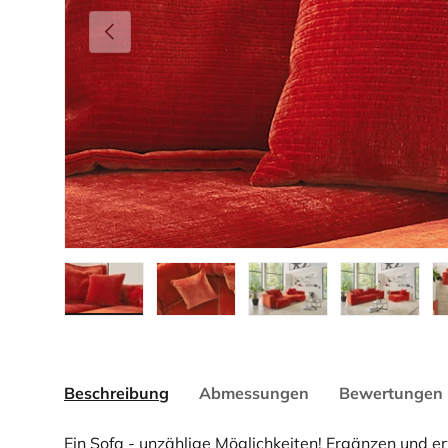
Vorherige
Bild 1 in Galerieansicht laden
Bild 2 in Galerieansicht laden
Bild 3 in Galerieansicht la
Bild 4 in Gale
Bi
Beschreibung
Abmessungen
Bewertungen 
Ein Sofa - unzählige Möglichkeiten! Ergänzen und e