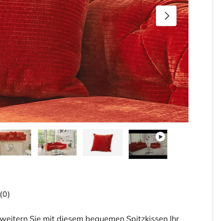
Nächste
den
rieansicht laden
ld 5 in Galerieansicht laden
Bild 6 in Galerieansicht laden
Bild 7 in Galerieansicht laden
Video 1 in Galerieansicht
(0)
rweitern Sie mit diesem bequemen Spitzkissen Ihr