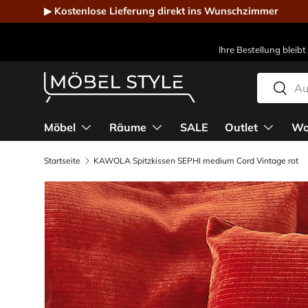
▶ Kostenlose Lieferung direkt ins Wunschzimmer
Direkt zum Inhalt
Ihre Bestellung bleibt
Suchen
Suche
Möbel Style - Der Online-Shop für Designmöbel
Möbel
Räume
SALE
Outlet
Wo
Startseite
KAWOLA Spitzkissen SEPHI medium Cord Vintage rot