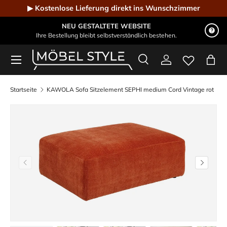
▶ Kostenlose Lieferung direkt ins Wunschzimmer
Direkt zum Inhalt
NEU GESTALTETE WEBSITE
Ihre Bestellung bleibt selbstverständlich bestehen.
Menü
Suche
Einloggen
Eink
Möbel Style - Der Online-Shop für Designmöbel
Suchen
Suchen
Startseite
KAWOLA Sofa Sitzelement SEPHI medium Cord Vintage rot
Vorherige
Nächste