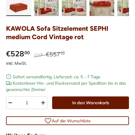
Bild 1 in Galerieansicht laden
Bild 2 in Galerieansicht laden
Bild 3 in Galerieansicht laden
Bild 4 in Galerieans
Bild 5 i
KAWOLA Sofa Sitzelement SEPHI
medium Cord Vintage rot
€528
00
€557
00
UVP
inkl. MwSt.
Sofort versandfertig, Lieferzeit: ca. 5 - 7 Tage
Kostenloser Hin- und Rückversand per Spedition bis in das
gewünschte Zimmer
Anzahl
In den Warenkorb
-
+
Auf die Wunschliste