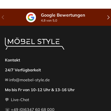
Google Bewertungen
Vorherige
Näc
4,8 von 5,0
Kontakt
24/7 Verfügbarkeit
✉ info@moebel-style.de
Mo bis Fr von 10-12 Uhr & 13-16 Uhr
💬 Live-Chat
☏ +49 (0)6347 60 68 000