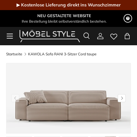
▶ Kostenlose Lieferung direkt ins Wunschzimmer
Direkt zum Inhalt
NEU GESTALTETE WEBSITE
Ihre Bestellung bleibt selbstverständlich bestehen.
Menü
Suche
Einloggen
Eink
Möbel Style - Der Online-Shop für Designmöbel
Suchen
Suchen
Startseite
KAWOLA Sofa RANI 3-Sitzer Cord taupe
Vorherige
Nächste