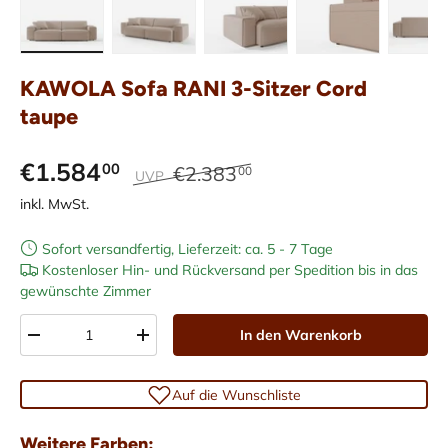
Bild 1 in Galerieansicht laden
Bild 2 in Galerieansicht laden
Bild 3 in Galerieansicht laden
Bild 4 in Galerieans
Bild 5 i
KAWOLA Sofa RANI 3-Sitzer Cord
taupe
€1.584
00
€2.383
00
UVP
inkl. MwSt.
Sofort versandfertig, Lieferzeit: ca. 5 - 7 Tage
Kostenloser Hin- und Rückversand per Spedition bis in das
gewünschte Zimmer
Anzahl
In den Warenkorb
-
+
Auf die Wunschliste
Weitere Farben: