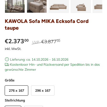
Bild 15 in Galerieansicht laden
Bild 16 in Galerieansicht laden
Bild 17 in Galerieansicht laden
Bild 18 in Galeriean
Bild 19 
KAWOLA Sofa MIKA Ecksofa Cord
taupe
€2.373
00
€3.877
00
UVP
inkl. MwSt.
Lieferung: ca. 14.10.2026 - 16.10.2026
Kostenloser Hin- und Rückversand per Spedition bis in das
gewünschte Zimmer
Größe
276 x 167
296 x 167
Stellrichtung