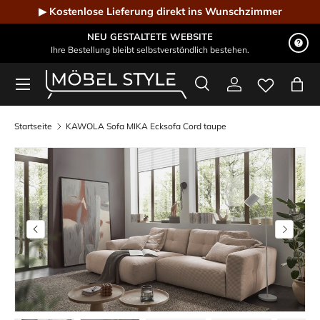
▶ Kostenlose Lieferung direkt ins Wunschzimmer
Direkt zum Inhalt
NEU GESTALTETE WEBSITE
Ihre Bestellung bleibt selbstverständlich bestehen.
Menü
Suche
Einloggen
Eink
Möbel Style - Der Online-Shop für Designmöbel
Suchen
Suchen
Startseite
KAWOLA Sofa MIKA Ecksofa Cord taupe
Bild 15 ist nun in der Galerieansicht verfügbar
Vorherige
Nächste