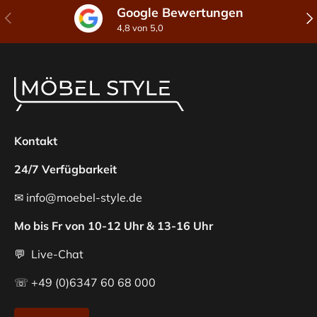
Google Bewertungen
Vorherige
Näc
4,8 von 5,0
Kontakt
24/7 Verfügbarkeit
✉ info@moebel-style.de
Mo bis Fr von 10-12 Uhr & 13-16 Uhr
💬 Live-Chat
☏ +49 (0)6347 60 68 000