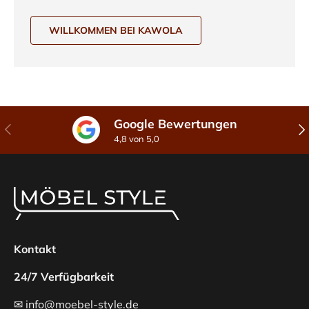
WILLKOMMEN BEI KAWOLA
Google Bewertungen
Vorherige
Näc
4,8 von 5,0
Kontakt
24/7 Verfügbarkeit
✉ info@moebel-style.de