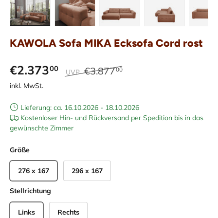
Bild 22 in Galerieansicht laden
Bild 23 in Galerieansicht laden
Bild 24 in Galerieansicht laden
Bild 25 in Galeriean
Bild 26 
KAWOLA Sofa MIKA Ecksofa Cord rost
€2.373
00
€3.877
00
UVP
inkl. MwSt.
Lieferung: ca. 16.10.2026 - 18.10.2026
Kostenloser Hin- und Rückversand per Spedition bis in das
gewünschte Zimmer
Größe
276 x 167
296 x 167
Stellrichtung
Links
Rechts