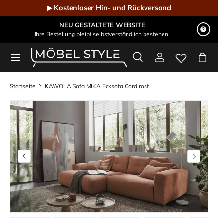
▶ Kostenloser Hin- und Rückversand
Direkt zum Inhalt
NEU GESTALTETE WEBSITE
Ihre Bestellung bleibt selbstverständlich bestehen.
Menü
Suche
Einloggen
Eink
Möbel Style - Der Online-Shop für Designmöbel
Suchen
Suchen
Startseite
KAWOLA Sofa MIKA Ecksofa Cord rost
Bild 22 ist nun in der Galerieansicht verfügbar
Vorherige
Nächste