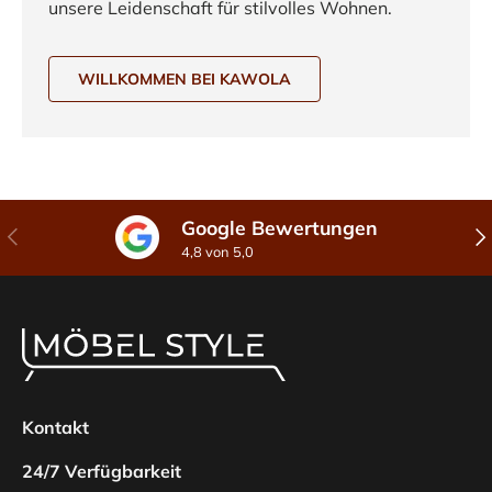
unsere Leidenschaft für stilvolles Wohnen.
WILLKOMMEN BEI KAWOLA
Google Bewertungen
Vorherige
Näc
4,8 von 5,0
Kontakt
24/7 Verfügbarkeit