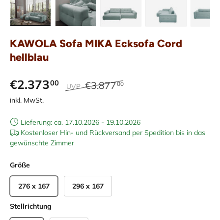
Bild 8 in Galerieansicht laden
Bild 9 in Galerieansicht laden
Bild 10 in Galerieansicht laden
Bild 11 in Galeriean
Bild 12 
KAWOLA Sofa MIKA Ecksofa Cord
hellblau
€2.373
00
€3.877
00
UVP
inkl. MwSt.
Lieferung: ca. 17.10.2026 - 19.10.2026
Kostenloser Hin- und Rückversand per Spedition bis in das
gewünschte Zimmer
Größe
276 x 167
296 x 167
Stellrichtung