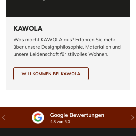
KAWOLA
Was macht KAWOLA aus? Erfahren Sie mehr
über unsere Designphilosophie, Materialien und
unsere Leidenschaft für stilvolles Wohnen.
WILLKOMMEN BEI KAWOLA
Google Bewertungen
Vorherige
Näc
4,8 von 5,0