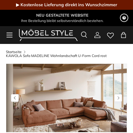
▶ Kostenlose Lieferung direkt ins Wunschzimmer
Direkt zum Inhalt
NEU GESTALTETE WEBSITE
Ihre Bestellung bleibt selbstverständlich bestehen.
Menü
Suche
Einloggen
Eink
Möbel Style - Der Online-Shop für Designmöbel
Suchen
Suchen
Startseite
KAWOLA Sofa MADELINE Wohnlandschaft U-Form Cord rost
Bild 7 ist nun in der Galerieansicht verfügbar
Vorherige
Nächste