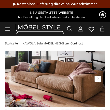
▶ Kostenlose Lieferung direkt ins Wunschzimmer
Direkt zum Inhalt
NEU GESTALTETE WEBSITE
Ihre Bestellung bleibt selbstverständlich bestehen.
Menü
Suche
Einloggen
Eink
Möbel Style - Der Online-Shop für Designmöbel
Suchen
Suchen
Startseite
KAWOLA Sofa MADELINE 3-Sitzer Cord rost
Vorherige
Nächste