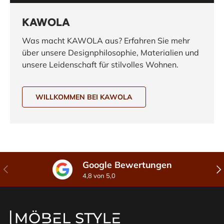
KAWOLA
Was macht KAWOLA aus? Erfahren Sie mehr
über unsere Designphilosophie, Materialien und
unsere Leidenschaft für stilvolles Wohnen.
WILLKOMMEN BEI KAWOLA
Google Bewertungen
Vorherige
Näc
4,8 von 5,0