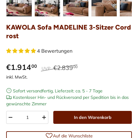
Bild 1 in Galerieansicht laden
Bild 2 in Galerieansicht laden
Bild 3 in Galerieansicht laden
Bild 4 in Galerieans
Bild 5 i
KAWOLA Sofa MADELINE 3-Sitzer Cord
rost
4 Bewertungen
€1.914
00
€2.839
00
UVP
inkl. MwSt.
Sofort versandfertig, Lieferzeit: ca. 5 - 7 Tage
Kostenloser Hin- und Rückversand per Spedition bis in das
gewünschte Zimmer
Anzahl
In den Warenkorb
-
+
Auf die Wunschliste