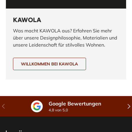
KAWOLA
Was macht KAWOLA aus? Erfahren Sie mehr
über unsere Designphilosophie, Materialien und
unsere Leidenschaft für stilvolles Wohnen.
WILLKOMMEN BEI KAWOLA
Google Bewertungen
Vorherige
Näc
4,8 von 5,0