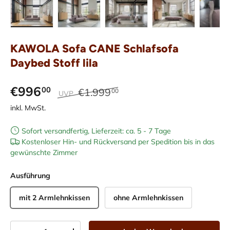
Bild 1 in Galerieansicht laden
Bild 2 in Galerieansicht laden
Bild 3 in Galerieansicht laden
Bild 4 in Galerieans
Bild 5 i
KAWOLA Sofa CANE Schlafsofa
Daybed Stoff lila
€996
00
€1.999
00
UVP
inkl. MwSt.
Sofort versandfertig, Lieferzeit: ca. 5 - 7 Tage
Kostenloser Hin- und Rückversand per Spedition bis in das
gewünschte Zimmer
Ausführung
mit 2 Armlehnkissen
ohne Armlehnkissen
Anzahl