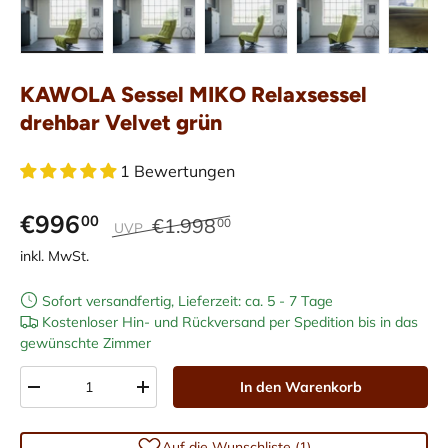
Bild 1 in Galerieansicht laden
Bild 2 in Galerieansicht laden
Bild 3 in Galerieansicht laden
Bild 4 in Galerieans
Bild 5 i
KAWOLA Sessel MIKO Relaxsessel
drehbar Velvet grün
1 Bewertungen
€996
00
€1.998
00
UVP
inkl. MwSt.
Sofort versandfertig, Lieferzeit: ca. 5 - 7 Tage
Kostenloser Hin- und Rückversand per Spedition bis in das
gewünschte Zimmer
Anzahl
In den Warenkorb
-
+
Auf die Wunschliste (1)