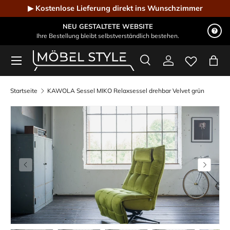
▶ Kostenlose Lieferung direkt ins Wunschzimmer
Direkt zum Inhalt
NEU GESTALTETE WEBSITE
Ihre Bestellung bleibt selbstverständlich bestehen.
Menü
Suche
Einloggen
Eink
Möbel Style - Der Online-Shop für Designmöbel
Suchen
Suchen
Startseite
KAWOLA Sessel MIKO Relaxsessel drehbar Velvet grün
Vorherige
Nächste