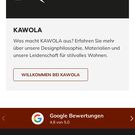
KAWOLA
Was macht KAWOLA aus? Erfahren Sie mehr
über unsere Designphilosophie, Materialien und
unsere Leidenschaft für stilvolles Wohnen.
WILLKOMMEN BEI KAWOLA
Google Bewertungen
Vorherige
Näc
4,8 von 5,0