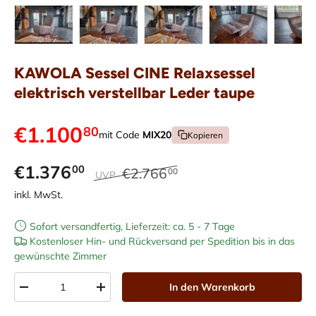
Bild 1 in Galerieansicht laden
Bild 2 in Galerieansicht laden
Bild 3 in Galerieansicht laden
Bild 4 in Galerieans
Bild 5 i
KAWOLA Sessel CINE Relaxsessel
elektrisch verstellbar Leder taupe
€1.100
80
mit Code
MIX20
Kopieren
€1.376
00
€2.766
00
UVP
inkl. MwSt.
Sofort versandfertig, Lieferzeit: ca. 5 - 7 Tage
Kostenloser Hin- und Rückversand per Spedition bis in das
gewünschte Zimmer
Anzahl
In den Warenkorb
-
+