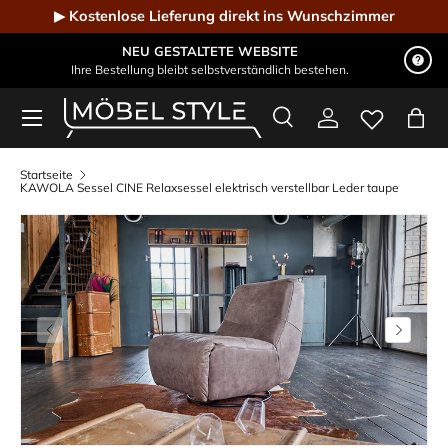
▶ Kostenlose Lieferung direkt ins Wunschzimmer
Direkt zum Inhalt
NEU GESTALTETE WEBSITE
Ihre Bestellung bleibt selbstverständlich bestehen.
Menü
Suche
Einloggen
Eink
Möbel Style - Der Online-Shop für Designmöbel
Suchen
Suchen
Startseite
KAWOLA Sessel CINE Relaxsessel elektrisch verstellbar Leder taupe
Vorherige
Nächste