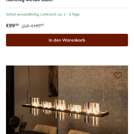
Sofort versandfertig, Lieferzeit: ca. 1 - 3 Tage
€99
00
UVP
€169
00
In den Warenkorb