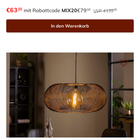
€63
20
mit Rabattcode
MIX20
€79
00
UVP
€139
00
In den Warenkorb