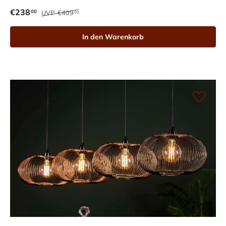
€238
00
UVP
€409
00
In den Warenkorb