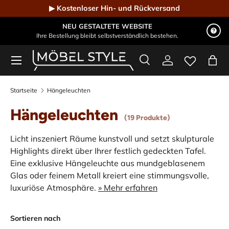
▶ Kostenloser Hin- und Rückversand
Direkt zum Inhalt
NEU GESTALTETE WEBSITE
Ihre Bestellung bleibt selbstverständlich bestehen.
Menü
Suche
Einloggen
Eink
Möbel Style - Der Online-Shop für Designmöbel
Suchen
Suchen
Startseite
Hängeleuchten
Hängeleuchten
(19 Produkte)
Licht inszeniert Räume kunstvoll und setzt skulpturale
Highlights direkt über Ihrer festlich gedeckten Tafel.
Eine exklusive Hängeleuchte aus mundgeblasenem
Glas oder feinem Metall kreiert eine stimmungsvolle,
luxuriöse Atmosphäre.
» Mehr erfahren
Sortieren nach