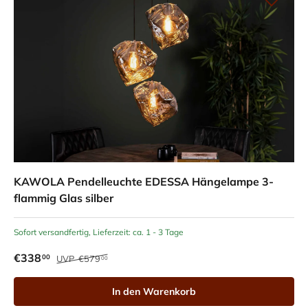
KAWOLA Pendelleuchte EDESSA Hängelampe 3-
flammig Glas silber
Sofort versandfertig, Lieferzeit: ca. 1 - 3 Tage
€338
00
UVP
€579
00
In den Warenkorb